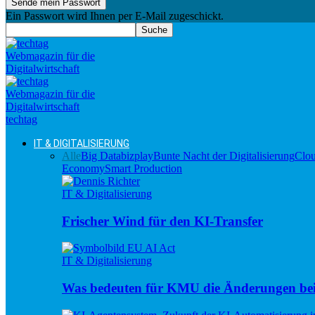
Ein Passwort wird Ihnen per E-Mail zugeschickt.
techtag
IT & DIGITALISIERUNG
Alle
Big Data
bizplay
Bunte Nacht der Digitalisierung
Clo
Economy
Smart Production
IT & Digitalisierung
Frischer Wind für den KI-Transfer
IT & Digitalisierung
Was bedeuten für KMU die Änderungen be