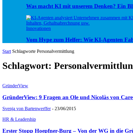
Was macht KI mit unserem Denken? Ein Bli
Innovationen
Vom Hype zum Helfer: Wie KI-Agenten Fa
Start
Schlagworte
Personalvermittlung
Schlagwort: Personalvermittlu
GründerView
GründerView: 9 Fragen an Ole und Nicolàs von Car
Svenja von Bartenwerffer
-
23/06/2015
HR & Leadership
Erster Stopp Hoepfner-Burg – Von der WG in die G