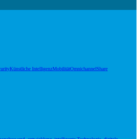
urity
Künstliche Intelligenz
Mobilität
Omnichannel
Share