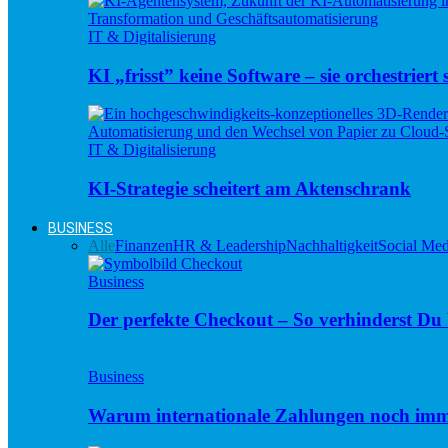
IT & Digitalisierung
KI „frisst” keine Software – sie orchestriert s
IT & Digitalisierung
KI-Strategie scheitert am Aktenschrank
BUSINESS
Alle
Finanzen
HR & Leadership
Nachhaltigkeit
Social Med
Business
Der perfekte Checkout – So verhinderst D
Business
Warum internationale Zahlungen noch imm