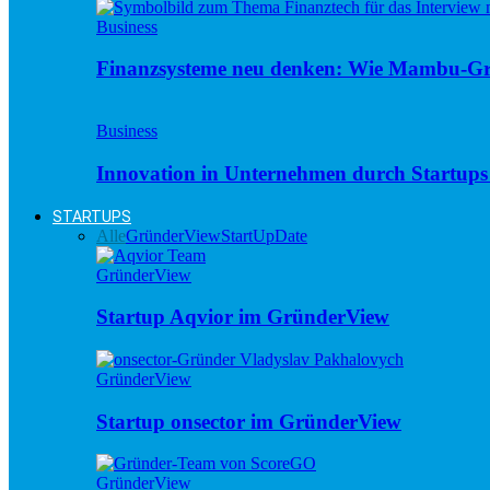
Business
Finanzsysteme neu denken: Wie Mambu-Gr
Business
Innovation in Unternehmen durch Startups 
STARTUPS
Alle
GründerView
StartUpDate
GründerView
Startup Aqvior im GründerView
GründerView
Startup onsector im GründerView
GründerView