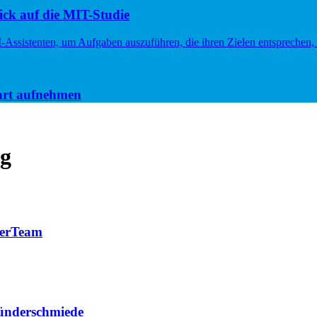
ck auf die MIT-Studie
hrt aufnehmen
ng
eerTeam
ründerschmiede