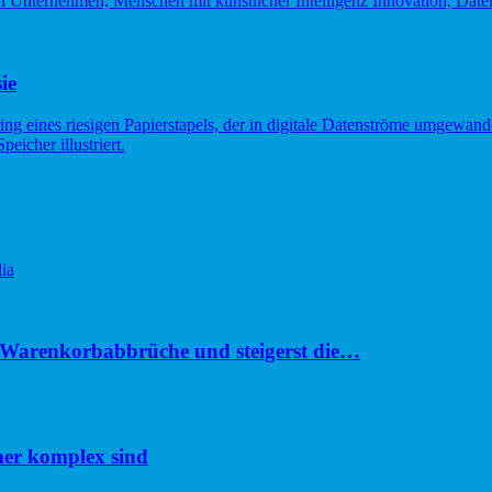
ie
ia
u Warenkorbabbrüche und steigerst die…
er komplex sind