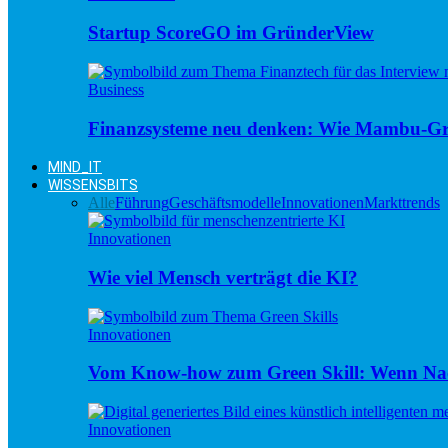
Startup ScoreGO im GründerView
Business
Finanzsysteme neu denken: Wie Mambu-Gr
MIND_IT
WISSENSBITS
Alle
Führung
Geschäftsmodelle
Innovationen
Markttrends
Innovationen
Wie viel Mensch verträgt die KI?
Innovationen
Vom Know-how zum Green Skill: Wenn Nac
Innovationen