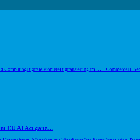
ud Computing
Digitale Pioniere
Digitalisierung im …
E-Commerce
IT-Sec
im EU AI Act ganz…