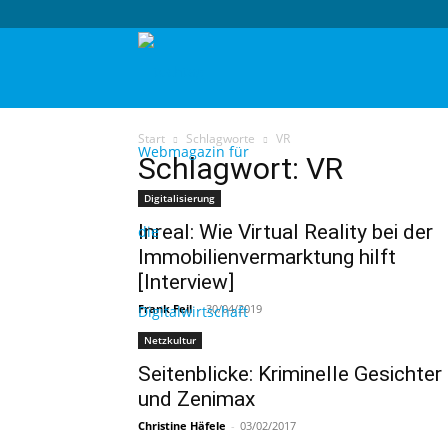
techtag
Start
Schlagworte
VR
Schlagwort: VR
Digitalisierung
Inreal: Wie Virtual Reality bei der
Immobilienvermarktung hilft
[Interview]
Frank Feil
-
30/04/2019
Netzkultur
Seitenblicke: Kriminelle Gesichter
und Zenimax
Christine Häfele
-
03/02/2017