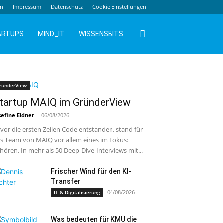
en
Impressum
Datenschutz
Cookie Einstellungen
ARTUPS
MIND_IT
WISSENSBITS
ründerView
tartup MAIQ im GründerView
sefine Eidner
-
06/08/2026
vor die ersten Zeilen Code entstanden, stand für
s Team von MAIQ vor allem eines im Fokus:
hören. In mehr als 50 Deep-Dive-Interviews mit...
Frischer Wind für den KI-
Transfer
04/08/2026
IT & Digitalisierung
Was bedeuten für KMU die