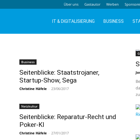
Über uns
Gastautor
Werben
Sponsor
IT & DIGITALISIERUNG
BUSINESS
ST
G
Business
S
Seitenblicke: Staatstrojaner,
Jo
Startup-Show, Sega
Be
da
Christine Häfele
-
23/06/2017
zu
Netzkultur
Seitenblicke: Reparatur-Recht und
Poker-KI
Christine Häfele
-
27/01/2017