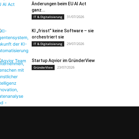
Änderungen beim EU AI Act
ganz...
31/07/2026
IT & Digitalisierung
KI „frisst” keine Software – sie
orchestriert sie
29/07/2026
IT & Digitalisierung
Startup Aqvior im GründerView
23/07/2026
GründerView