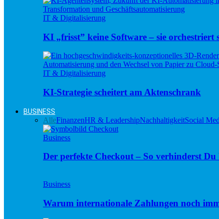
IT & Digitalisierung
KI „frisst” keine Software – sie orchestriert s
IT & Digitalisierung
KI-Strategie scheitert am Aktenschrank
BUSINESS
Alle
Finanzen
HR & Leadership
Nachhaltigkeit
Social Med
Business
Der perfekte Checkout – So verhinderst D
Business
Warum internationale Zahlungen noch imm