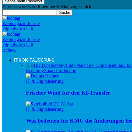
Ein Passwort wird Ihnen per E-Mail zugeschickt.
techtag
IT & DIGITALISIERUNG
Alle
Big Data
bizplay
Bunte Nacht der Digitalisierung
Clo
Economy
Smart Production
IT & Digitalisierung
Frischer Wind für den KI-Transfer
IT & Digitalisierung
Was bedeuten für KMU die Änderungen be