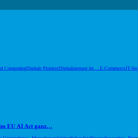
ud Computing
Digitale Pioniere
Digitalisierung im …
E-Commerce
IT-Sec
im EU AI Act ganz…