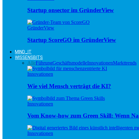
Startup onsector im GründerView
GründerView
Startup ScoreGO im GründerView
MIND_IT
WISSENSBITS
Alle
Führung
Geschäftsmodelle
Innovationen
Markttrends
Innovationen
Wie viel Mensch verträgt die KI?
Innovationen
Vom Know-how zum Green Skill: Wenn Nac
Innovationen