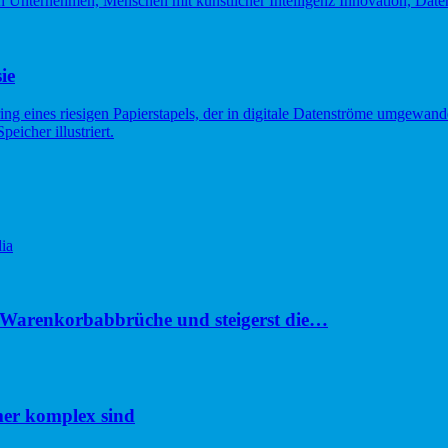
ie
ia
u Warenkorbabbrüche und steigerst die…
er komplex sind