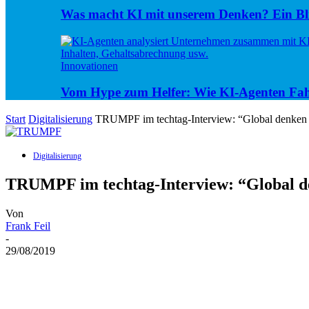
Was macht KI mit unserem Denken? Ein Bli
Innovationen
Vom Hype zum Helfer: Wie KI-Agenten Fa
Start
Digitalisierung
TRUMPF im techtag-Interview: “Global denken
Digitalisierung
TRUMPF im techtag-Interview: “Global d
Von
Frank Feil
-
29/08/2019