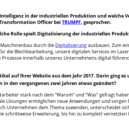
ntelligenz in der industriellen Produktion und welche 
 Transformation Officer bei
TRUMPF
, gesprochen.
elche Rolle spielt Digitalisierung der industriellen Prod
m Maschinenbau durch die
Digitalisierung
ausbauen.
Zum eine
r die Blechbearbeitung, unsere digitalen Services im Lase
 Prozesse innerhalb unseres Unternehmens digital führend 
rtikel auf Ihrer Website aus dem Jahr 2017. Darin ging 
n in den vergangenen zwei Jahren etwas geändert?
rbeiter stark nach dem “Warum” und “Was” gefragt haben, st
tale Lösungen ermöglichen neue Anwendungen und sorgen letz
 sich Unternehmen dem Thema zuwenden, unterscheidet sich
ie schrittweise Erweiterung, bis hin zu komplett vernetzten