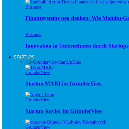
Business
Finanzsysteme neu denken: Wie Mambu-Gr
Business
Innovation in Unternehmen durch Startups 
STARTUPS
Alle
GründerView
StartUpDate
GründerView
Startup MAIQ im GründerView
GründerView
Startup Aqvior im GründerView
GründerView