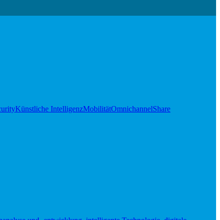
urity
Künstliche Intelligenz
Mobilität
Omnichannel
Share