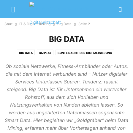
Start
IT & Digitalisierung
Big Data
Seite 2
BIG DATA
BIG DATA
BIZPLAY
BUNTE NACHT DER DIGITALISIERUNG
CLOUD COMPUTING
DIGITALE PIONIERE
DIGITALISIERUNG IM ...
Ob soziale Netzwerke, Fitness-Armbänder oder Autos,
E-COMMERCE
IT-SECURITY
KÜNSTLICHE INTELLIGENZ
MINT
die mit dem Internet verbunden sind – Nutzer digitaler
MOBILITÄT
OMNICHANNEL
SHARE ECONOMY
SMART PRODUCTION
Services hinterlassen Spuren. Tendenz: rasant
steigend. Big Data ist für Unternehmen ein wertvoller
Rohstoff, aus dem sich Vorlieben und
Nutzungsverhalten von Kunden ableiten lassen. So
werden aus ungefilterten Datenmassen sogenannte
Smart Data. Hier begleiten wir „Goldgräber“ beim Data
Mining, erfahren mehr über Vorhersagen anhand von