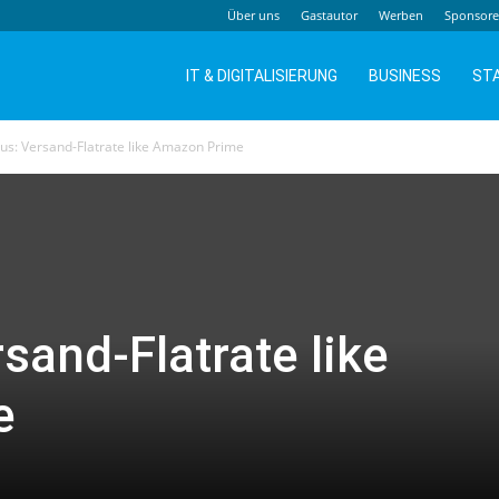
Über uns
Gastautor
Werben
Sponsor
IT & DIGITALISIERUNG
BUSINESS
ST
us: Versand-Flatrate like Amazon Prime
sand-Flatrate like
e