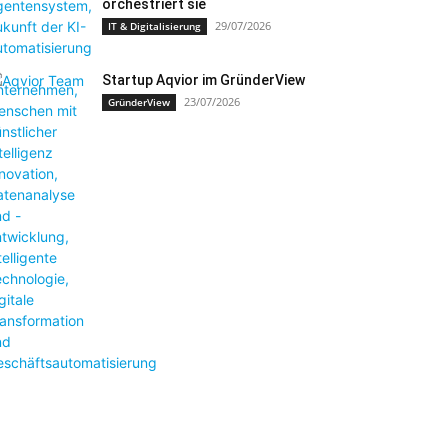
orchestriert sie
29/07/2026
IT & Digitalisierung
Startup Aqvior im GründerView
23/07/2026
GründerView