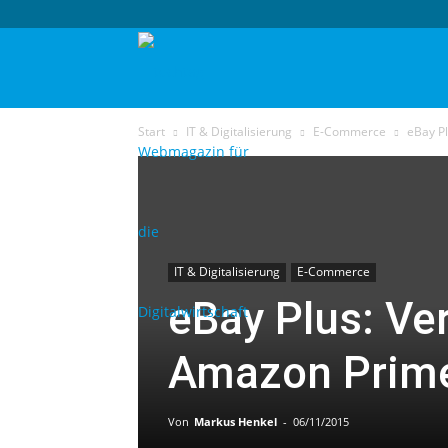
techtag
Start
IT & Digitalisierung
E-Commerce
eBay Pl
IT & Digitalisierung
E-Commerce
eBay Plus: Ver
Amazon Prim
Von
Markus Henkel
-
06/11/2015