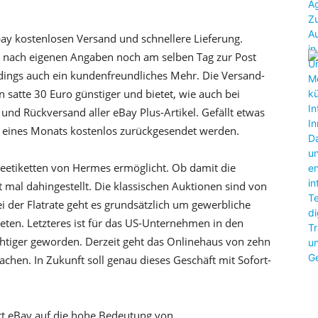
y kostenlosen Versand und schnellere Lieferung.
hen nach eigenen Angaben noch am selben Tag zur Post
rdings auch ein kundenfreundliches Mehr. Die Versand-
n satte 30 Euro günstiger und bietet, wie auch bei
d Rückversand aller eBay Plus-Artikel. Gefällt etwas
lb eines Monats kostenlos zurückgesendet werden.
deetiketten von Hermes ermöglicht. Ob damit die
al dahingestellt. Die klassischen Auktionen sind von
er Flatrate geht es grundsätzlich um gewerbliche
ieten. Letzteres ist für das US-Unternehmen in den
htiger geworden. Derzeit geht das Onlinehaus von zehn
chen. In Zukunft soll genau dieses Geschäft mit Sofort-
ert eBay auf die hohe Bedeutung von