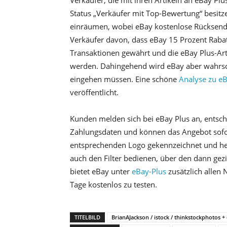
Verkäufer, die mit ihren Artikeln an eBay 
Status „Verkäufer mit Top-Bewertung“ besit
einräumen, wobei eBay kostenlose Rücksendee
Verkäufer davon, dass eBay 15 Prozent Rabat
Transaktionen gewährt und die eBay Plus-Art
werden. Dahingehend wird eBay aber wahrsc
eingehen müssen. Eine schöne
Analyse zu eB
veröffentlicht.
Kunden melden sich bei eBay Plus an, entsch
Zahlungsdaten und können das Angebot sofor
entsprechenden Logo gekennzeichnet und heb
auch den Filter bedienen, über den dann gezi
bietet eBay unter
eBay-Plus
zusätzlich allen 
Tage kostenlos zu testen.
TITELBILD
BrianAJackson / istock / thinkstockphotos 