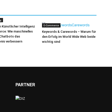
ng
E-Commerce
n Künstlicher Intelligenz
rce: Wie maschinelles
Keywords & Carewords – Warum für
 Chatbots das
den Erfolg im World Wide Web beide
nis verbessern
wichtig sind
PARTNER