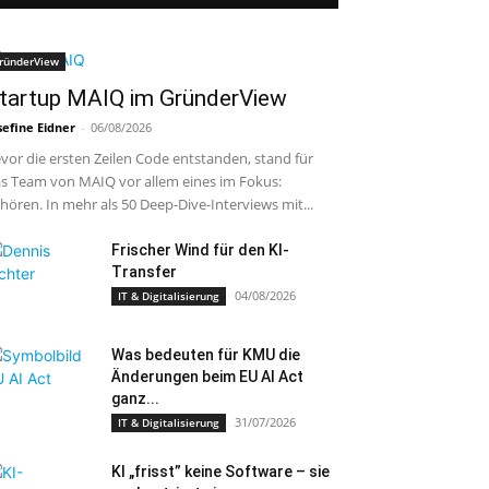
ründerView
tartup MAIQ im GründerView
sefine Eidner
-
06/08/2026
vor die ersten Zeilen Code entstanden, stand für
s Team von MAIQ vor allem eines im Fokus:
hören. In mehr als 50 Deep-Dive-Interviews mit...
Frischer Wind für den KI-
Transfer
04/08/2026
IT & Digitalisierung
Was bedeuten für KMU die
Änderungen beim EU AI Act
ganz...
31/07/2026
IT & Digitalisierung
KI „frisst” keine Software – sie