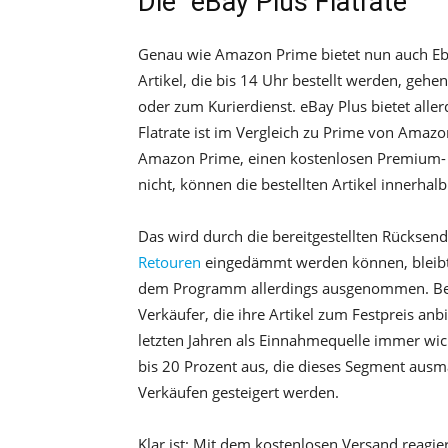
Die “eBay Plus Flatrate”
Genau wie Amazon Prime bietet nun auch Eba
Artikel, die bis 14 Uhr bestellt werden, ge
oder zum Kurierdienst. eBay Plus bietet alle
Flatrate ist im Vergleich zu Prime von Amazo
Amazon Prime, einen kostenlosen Premium- un
nicht, können die bestellten Artikel innerha
Das wird durch die bereitgestellten Rücksen
Retouren
eingedämmt werden können, bleibt m
dem Programm allerdings ausgenommen. Bei d
Verkäufer, die ihre Artikel zum Festpreis anb
letzten Jahren als Einnahmequelle immer wic
bis 20 Prozent aus, die dieses Segment ausma
Verkäufen gesteigert werden.
Klar ist: Mit dem kostenlosen Versand reagi