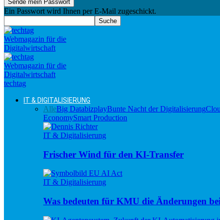
Ein Passwort wird Ihnen per E-Mail zugeschickt.
techtag
IT & DIGITALISIERUNG
Alle
Big Data
bizplay
Bunte Nacht der Digitalisierung
Clo
Economy
Smart Production
IT & Digitalisierung
Frischer Wind für den KI-Transfer
IT & Digitalisierung
Was bedeuten für KMU die Änderungen be