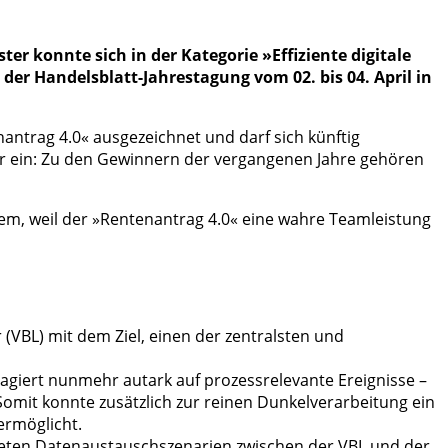
r konnte sich in der Kategorie »Effiziente digitale
er Handelsblatt-Jahrestagung vom 02. bis 04. April in
nantrag 4.0« ausgezeichnet und darf sich künftig
er ein: Zu den Gewinnern der vergangenen Jahre gehören
llem, weil der »Rentenantrag 4.0« eine wahre Teamleistung
(VBL) mit dem Ziel, einen der zentralsten und
agiert nunmehr autark auf prozessrelevante Ereignisse –
Somit konnte zusätzlich zur reinen Dunkelverarbeitung ein
ermöglicht.
chteten Datenaustauschszenarien zwischen der VBL und der