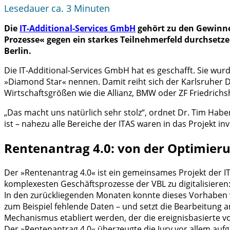
Lesedauer ca.
3
Minuten
Die
IT-Additional-Services GmbH
gehört zu den Gewinner
Prozesse« gegen ein starkes Teilnehmerfeld durchsetze
Berlin.
Die IT-Additional-Services GmbH hat es geschafft. Sie wur
»Diamond Star« nennen. Damit reiht sich der Karlsruher D
Wirtschaftsgrößen wie die Allianz, BMW oder ZF Friedrichs
„Das macht uns natürlich sehr stolz“, ordnet Dr. Tim Habe
ist – nahezu alle Bereiche der ITAS waren in das Projekt invo
Rentenantrag 4.0: von der Optimieru
Der »Rentenantrag 4.0« ist ein gemeinsames Projekt der I
komplexesten Geschäftsprozesse der VBL zu digitalisiere
In den zurückliegenden Monaten konnte dieses Vorhaben vo
zum Beispiel fehlende Daten – und setzt die Bearbeitung a
Mechanismus etabliert werden, der die ereignisbasierte v
Der »Rentenantrag 4.0« überzeugte die Jury vor allem auf