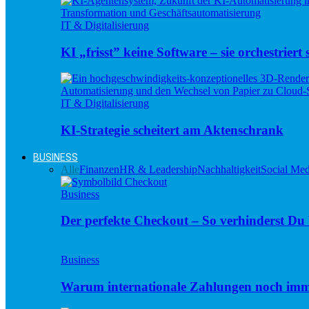
IT & Digitalisierung
KI „frisst” keine Software – sie orchestriert s
IT & Digitalisierung
KI-Strategie scheitert am Aktenschrank
BUSINESS
Alle
Finanzen
HR & Leadership
Nachhaltigkeit
Social Med
Business
Der perfekte Checkout – So verhinderst D
Business
Warum internationale Zahlungen noch imm