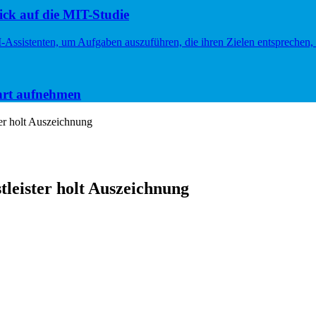
ck auf die MIT-Studie
hrt aufnehmen
er holt Auszeichnung
leister holt Auszeichnung