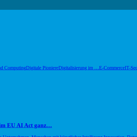
ud Computing
Digitale Pioniere
Digitalisierung im …
E-Commerce
IT-Sec
im EU AI Act ganz…