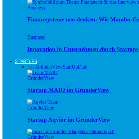
Business
Finanzsysteme neu denken: Wie Mambu-Gr
Business
Innovation in Unternehmen durch Startups 
STARTUPS
Alle
GründerView
StartUpDate
GründerView
Startup MAIQ im GründerView
GründerView
Startup Aqvior im GründerView
GründerView