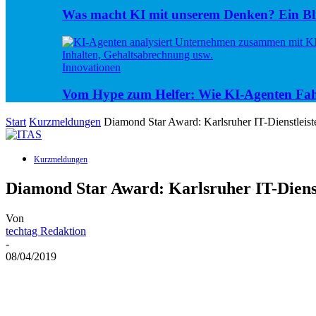
Was macht KI mit unserem Denken? Ein Bli
Innovationen
Vom Hype zum Helfer: Wie KI-Agenten Fa
Start
Kurzmeldungen
Diamond Star Award: Karlsruher IT-Dienstleist
Kurzmeldungen
Diamond Star Award: Karlsruher IT-Dienst
Von
techtag Redaktion
-
08/04/2019