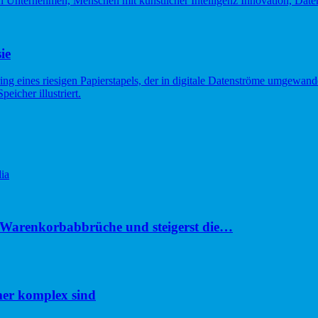
ie
ia
u Warenkorbabbrüche und steigerst die…
er komplex sind