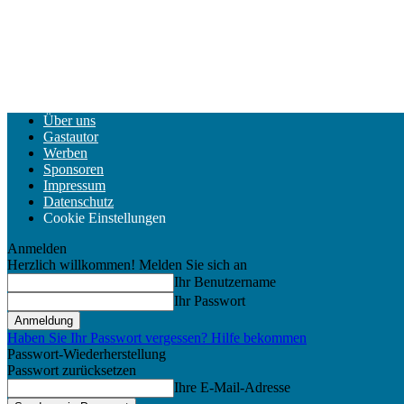
Über uns
Gastautor
Werben
Sponsoren
Impressum
Datenschutz
Cookie Einstellungen
Anmelden
Herzlich willkommen! Melden Sie sich an
Ihr Benutzername
Ihr Passwort
Haben Sie Ihr Passwort vergessen? Hilfe bekommen
Passwort-Wiederherstellung
Passwort zurücksetzen
Ihre E-Mail-Adresse