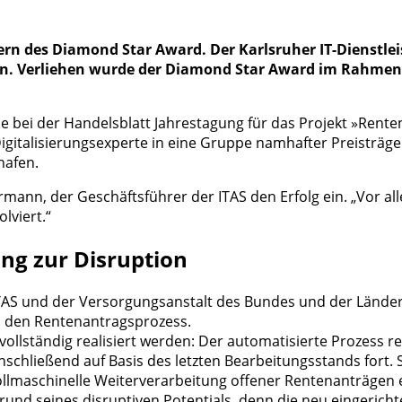
n des Diamond Star Award. Der Karlsruher IT-Dienstleiste
n. Verliehen wurde der Diamond Star Award im Rahmen d
de bei der Handelsblatt Jahrestagung für das Projekt »Rente
igitalisierungsexperte in eine Gruppe namhafter Preisträg
hafen.
rmann, der Geschäftsführer der ITAS den Erfolg ein. „Vor a
lviert.“
ng zur Disruption
TAS und der Versorgungsanstalt des Bundes und der Länder 
n: den Rentenantragsprozess.
llständig realisiert werden: Der automatisierte Prozess re
nschließend auf Basis des letzten Bearbeitungsstands fort. 
ollmaschinelle Weiterverarbeitung offener Rentenanträgen 
grund seines disruptiven Potentials, denn die neu eingeri