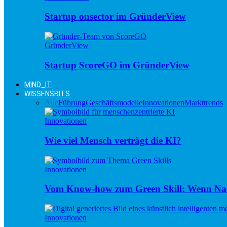
Startup onsector im GründerView
GründerView
Startup ScoreGO im GründerView
MIND_IT
WISSENSBITS
Alle
Führung
Geschäftsmodelle
Innovationen
Markttrends
Innovationen
Wie viel Mensch verträgt die KI?
Innovationen
Vom Know-how zum Green Skill: Wenn Nac
Innovationen