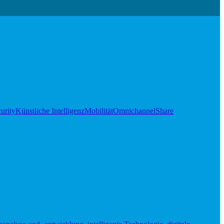
urity
Künstliche Intelligenz
Mobilität
Omnichannel
Share