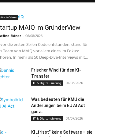
ründerView
tartup MAIQ im GründerView
sefine Eidner
-
06/08/2026
vor die ersten Zeilen Code entstanden, stand für
s Team von MAIQ vor allem eines im Fokus:
hören. In mehr als 50 Deep-Dive-Interviews mit...
Frischer Wind für den KI-
Transfer
04/08/2026
IT & Digitalisierung
Was bedeuten für KMU die
Änderungen beim EU AI Act
ganz...
31/07/2026
IT & Digitalisierung
KI „frisst” keine Software – sie