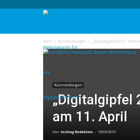
techtag
Start
Kurzmeldungen
„Digitalgipfel 2019 – Wirtsc
Kurzmeldungen
„Digitalgipfel
am 11. April
Von
techtag Redaktion
-
19/03/2019