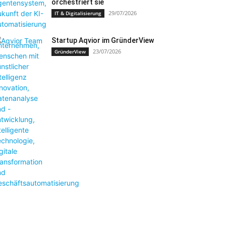
orchestriert sie
29/07/2026
IT & Digitalisierung
Startup Aqvior im GründerView
23/07/2026
GründerView