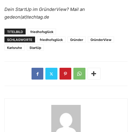
Dein StartUp im GründerView? Mail an
gedeon(at)techtag.de
TITELBILD
friedhofsglück
SCHLAGWORTE
friedhofsglück
Gründer
GründerView
Karlsruhe
StartUp