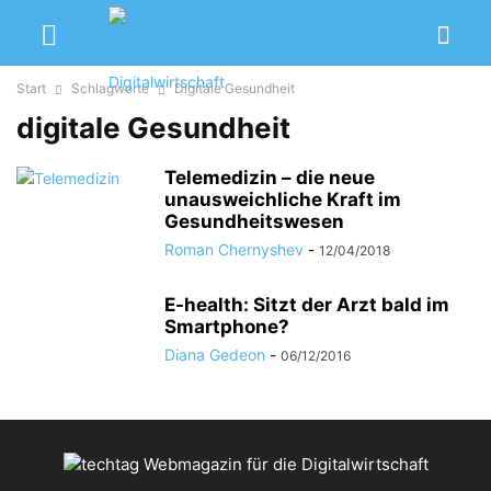
Start
Schlagworte
Digitale Gesundheit
digitale Gesundheit
Telemedizin – die neue
unausweichliche Kraft im
Gesundheitswesen
Roman Chernyshev
-
12/04/2018
E-health: Sitzt der Arzt bald im
Smartphone?
Diana Gedeon
-
06/12/2016