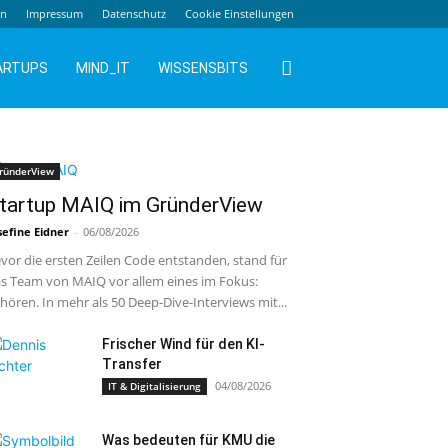
en
Impressum
Datenschutz
Cookie Einstellungen
ARTUPS
MIND_IT
WISSENSBITS
ründerView
tartup MAIQ im GründerView
sefine Eidner
-
06/08/2026
vor die ersten Zeilen Code entstanden, stand für
s Team von MAIQ vor allem eines im Fokus:
hören. In mehr als 50 Deep-Dive-Interviews mit...
Frischer Wind für den KI-
Transfer
04/08/2026
IT & Digitalisierung
Was bedeuten für KMU die