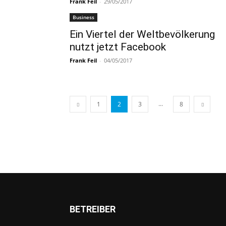
Frank Feil
-
29/05/2017
Business
Ein Viertel der Weltbevölkerung
nutzt jetzt Facebook
Frank Feil
-
04/05/2017
...
1
2
3
8
BETREIBER