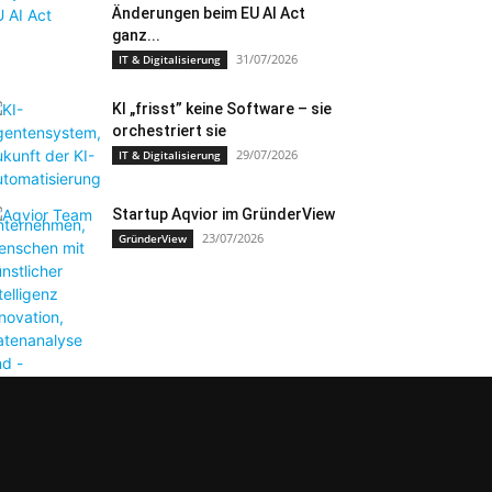
Änderungen beim EU AI Act
ganz...
31/07/2026
IT & Digitalisierung
KI „frisst” keine Software – sie
orchestriert sie
29/07/2026
IT & Digitalisierung
Startup Aqvior im GründerView
23/07/2026
GründerView