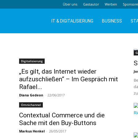
Über uns
Gastautor
Werben
Sponsor
IT & DIGITALISIERUNG
BUSINESS
ST
G
Digitalisierung
S
„Es gilt, das Internet wieder
Jo
aufzuschließen“ – Im Gespräch mit
Be
Rafael...
da
zu
Diana Gedeon
-
22/06/2017
Omnichannel
Contextual Commerce und die
Sache mit den Buy-Buttons
Markus Henkel
-
26/05/2017