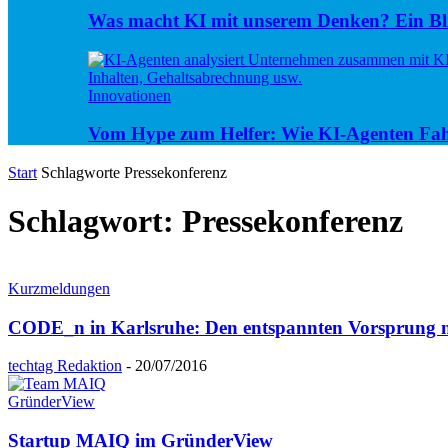
Was macht KI mit unserem Denken? Ein Bli
Innovationen
Vom Hype zum Helfer: Wie KI-Agenten Fa
Start
Schlagworte
Pressekonferenz
Schlagwort: Pressekonferenz
Kurzmeldungen
CODE_n in Karlsruhe: Den entspannten Vorsprung 
techtag Redaktion
-
20/07/2016
GründerView
Startup MAIQ im GründerView