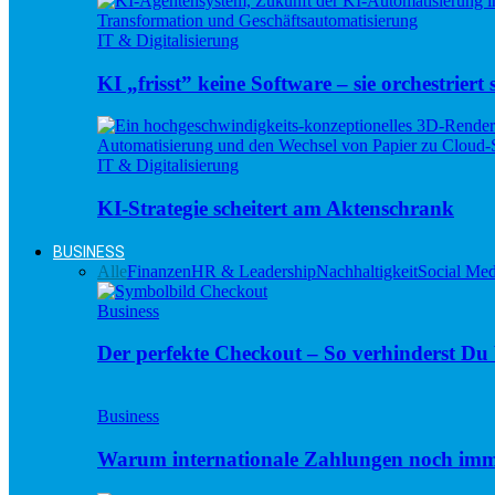
IT & Digitalisierung
KI „frisst” keine Software – sie orchestriert s
IT & Digitalisierung
KI-Strategie scheitert am Aktenschrank
BUSINESS
Alle
Finanzen
HR & Leadership
Nachhaltigkeit
Social Med
Business
Der perfekte Checkout – So verhinderst D
Business
Warum internationale Zahlungen noch imm