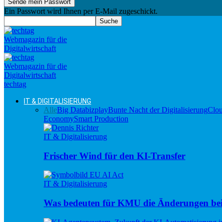
Ein Passwort wird Ihnen per E-Mail zugeschickt.
techtag
IT & DIGITALISIERUNG
Alle
Big Data
bizplay
Bunte Nacht der Digitalisierung
Clo
Economy
Smart Production
IT & Digitalisierung
Frischer Wind für den KI-Transfer
IT & Digitalisierung
Was bedeuten für KMU die Änderungen be