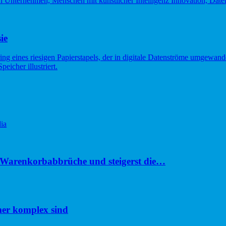
ie
ia
u Warenkorbabbrüche und steigerst die…
er komplex sind