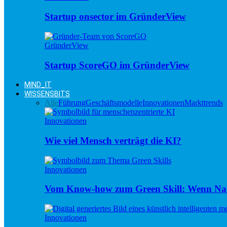
Startup onsector im GründerView
GründerView
Startup ScoreGO im GründerView
MIND_IT
WISSENSBITS
Alle
Führung
Geschäftsmodelle
Innovationen
Markttrends
Innovationen
Wie viel Mensch verträgt die KI?
Innovationen
Vom Know-how zum Green Skill: Wenn Nac
Innovationen