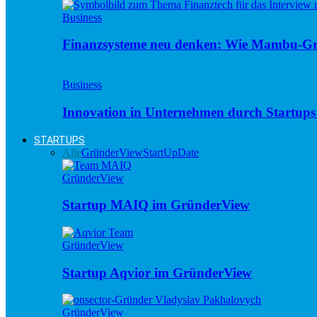
Business
Finanzsysteme neu denken: Wie Mambu-Gr
Business
Innovation in Unternehmen durch Startups 
STARTUPS
Alle
GründerView
StartUpDate
GründerView
Startup MAIQ im GründerView
GründerView
Startup Aqvior im GründerView
GründerView