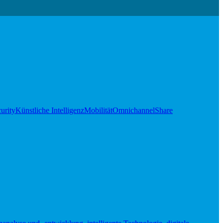
urity
Künstliche Intelligenz
Mobilität
Omnichannel
Share