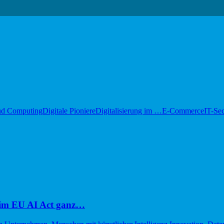
ud Computing
Digitale Pioniere
Digitalisierung im …
E-Commerce
IT-Sec
im EU AI Act ganz…