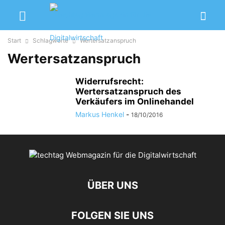
Start
Schlagworte
Wertersatzanspruch
Wertersatzanspruch
Widerrufsrecht:
Wertersatzanspruch des
Verkäufers im Onlinehandel
Markus Henkel
-
18/10/2016
ÜBER UNS
FOLGEN SIE UNS