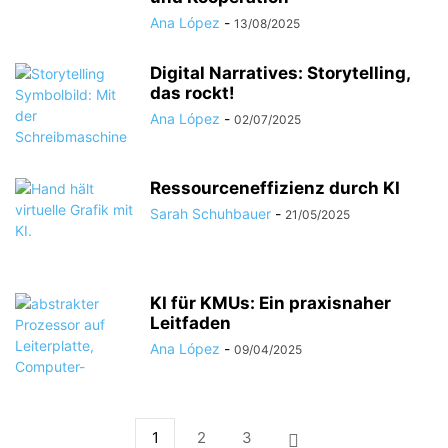
Ana López
-
13/08/2025
Digital Narratives: Storytelling,
das rockt!
Ana López
-
02/07/2025
Ressourceneffizienz durch KI
Sarah Schuhbauer
-
21/05/2025
KI für KMUs: Ein praxisnaher
Leitfaden
Ana López
-
09/04/2025
1
2
3