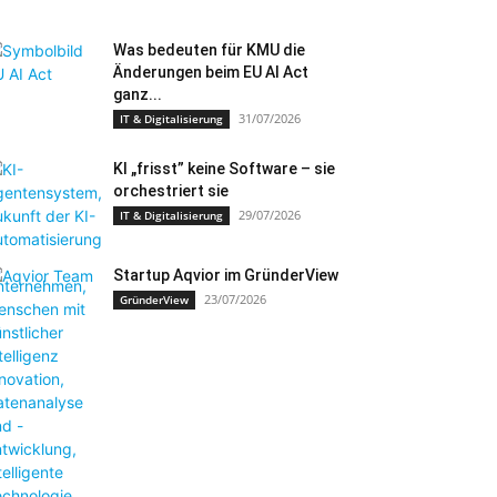
Was bedeuten für KMU die
Änderungen beim EU AI Act
ganz...
31/07/2026
IT & Digitalisierung
KI „frisst” keine Software – sie
orchestriert sie
29/07/2026
IT & Digitalisierung
Startup Aqvior im GründerView
23/07/2026
GründerView