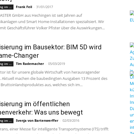
Frank Feil
-
31/01/2017
ng im ...
STER GmbH aus Hechingen ist seit Jahren auf
ikanlagen und Smart Home-Installationen spezialisiert. Wir
mit Geschäftsführer Volker Pfister über die Auswirkungen...
lisierung im Bausektor: BIM 5D wird
ame-Changer
Tim Rademacher
-
05/03/2019
ng im ...
tor ist für unsere globale Wirtschaft von herausragender
 Aktuell machen die baubedingten Ausgaben 13 Prozent des
Bruttoinlandsproduktes aus, welches sich im...
lisierung im öffentlichen
nenverkehr: Was uns bewegt
Svenja von Bartenwerffer
-
02/03/2016
ng im ...
Trans, einer Messe für intelligente Transportsysteme (ITS) trifft