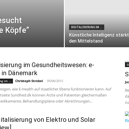
esucht
ve Köpfe”
DIGITALISIERUNG IM ...
Künstliche Intelligenz stärkt
den Mittelstand
lisierung im Gesundheitswesen: e-
G
 in Dänemark
S
Christoph Strobel
-
05/06/2015
ng im ...
Jo
eigen, wie E-Health auf staatlicher Ebene funktionieren kann. Auf
Be
etseite Sundhed.dk können Ärzte und Patienten gleichermaßen
da
edikamente, Behandlungspläne oder Abrechnungen...
zu
gitalisierung von Elektro und Solar
view]