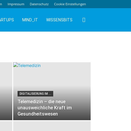
en
Impressum
Datenschutz
Cookie Einstellungen
ARTUPS
MIND_IT
WISSENSBITS
DIGITALISIERUNG IM ...
Telemedizin – die neue
unausweichliche Kraft im
Gesundheitswesen