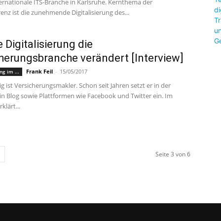
ternationale ITS-Branche in Karlsruhe. Kernthema der
nz ist die zunehmende Digitalisierung des...
 Digitalisierung die
herungsbranche verändert [Interview]
Frank Feil
-
15/05/2017
ng im ...
 ist Versicherungsmakler. Schon seit Jahren setzt er in der
in Blog sowie Plattformen wie Facebook und Twitter ein. Im
klärt...
Seite 3 von 6