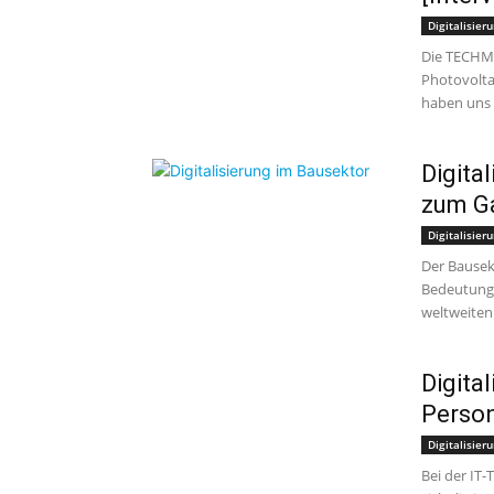
Digitalisieru
Die TECHMA
Photovolta
haben uns 
Digita
zum G
Digitalisieru
Der Bausek
Bedeutung.
weltweiten 
Digita
Perso
Digitalisieru
Bei der IT-