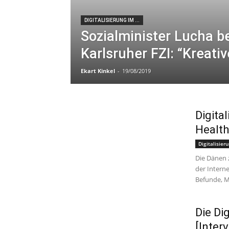
DIGITALISIERUNG IM ...
Sozialminister Lucha b
Karlsruher FZI: “Kreati
Ekart Kinkel
-
19/08/2019
Digita
Health
Digitalisieru
Die Dänen z
der Intern
Befunde, M
Die Di
[Inter