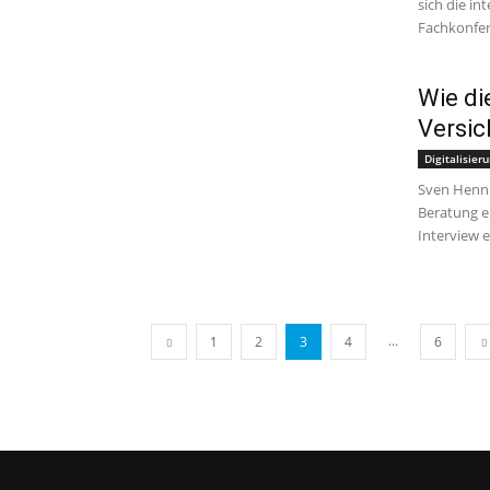
sich die in
Fachkonfere
Wie die
Versic
Digitalisieru
Sven Hennig
Beratung e
Interview er
...
1
2
3
4
6