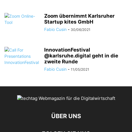
Zoom übernimmt Karlsruher
Startup kites GmbH
Fabio Cusin
-
30/06/2021
InnovationFestival
@karlsruhe.digital geht in die
zweite Runde
Fabio Cusin
-
11/05/2021
ÜBER UNS