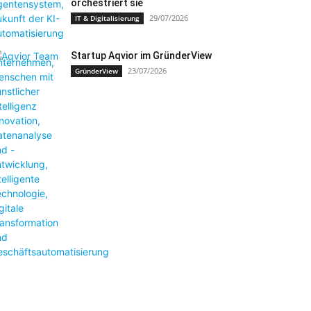
orchestriert sie
29/07/2026
IT & Digitalisierung
Startup Aqvior im GründerView
23/07/2026
GründerView