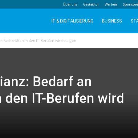
Über uns
Gastautor
Werben
Sponsor
IT & DIGITALISIERUNG
BUSINESS
ST
an Fachkräften in den IT-Berufen wird steigen
ianz: Bedarf an
n den IT-Berufen wird