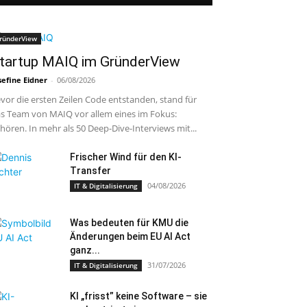
ründerView
tartup MAIQ im GründerView
sefine Eidner
-
06/08/2026
vor die ersten Zeilen Code entstanden, stand für
s Team von MAIQ vor allem eines im Fokus:
hören. In mehr als 50 Deep-Dive-Interviews mit...
Frischer Wind für den KI-
Transfer
04/08/2026
IT & Digitalisierung
Was bedeuten für KMU die
Änderungen beim EU AI Act
ganz...
31/07/2026
IT & Digitalisierung
KI „frisst” keine Software – sie