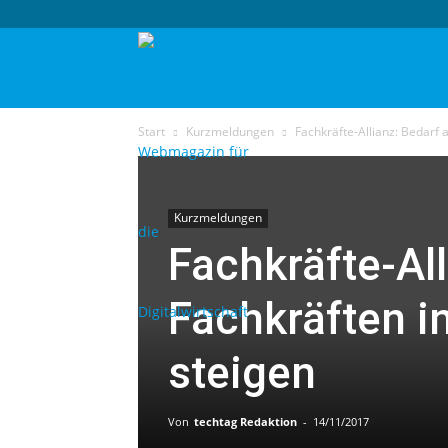
techtag
Start
Kurzmeldungen
Fachkräfte-Allianz: Bedarf 
Kurzmeldungen
Fachkräfte-All
Fachkräften i
steigen
Von
techtag Redaktion
-
14/11/2017