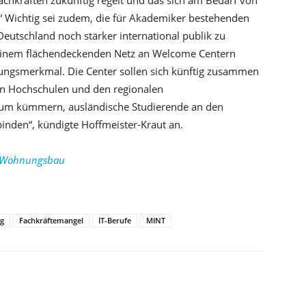
chkräften zukünftig regelt und das sich am Bedarf von
.“ Wichtig sei zudem, die für Akademiker bestehenden
utschland noch stärker international publik zu
einem flächendeckenden Netz an Welcome Centern
llungsmerkmal. Die Center sollen sich künftig zusammen
en Hochschulen und den regionalen
arum kümmern, ausländische Studierende an den
inden“, kündigte Hoffmeister-Kraut an.
nd Wohnungsbau
ng
Fachkräftemangel
IT-Berufe
MINT