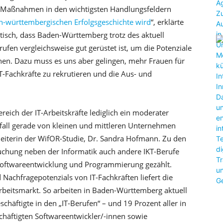
 Maßnahmen in den wichtigsten Handlungsfeldern
en-württembergischen Erfolgsgeschichte wird
“, erklärte
stisch, dass Baden-Württemberg trotz des aktuell
ufen vergleichsweise gut gerüstet ist, um die Potenziale
nnen. Dazu muss es uns aber gelingen, mehr Frauen für
T-Fachkräfte zu rekrutieren und die Aus- und
eich der IT-Arbeitskräfte lediglich ein moderater
fall gerade von kleinen und mittleren Unternehmen
eiterin der WifOR-Studie, Dr. Sandra Hofmann. Zu den
uchung neben der Informatik auch andere IKT-Berufe
Softwareentwicklung und Programmierung gezählt.
achfragepotenzials von IT-Fachkräften liefert die
-Arbeitsmarkt. So arbeiten in Baden-Württemberg aktuell
chäftigte in den „IT-Berufen“ – und 19 Prozent aller in
schäftigten Softwareentwickler/-innen sowie