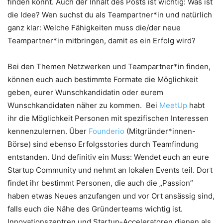
finden könnt. Auch der Inhalt des Posts ist wichtig: Was ist
die Idee? Wen suchst du als Teampartner*in und natürlich
ganz klar: Welche Fähigkeiten muss die/der neue
Teampartner*in mitbringen, damit es ein Erfolg wird?
Bei den Themen Netzwerken und Teampartner*in finden,
können euch auch bestimmte Formate die Möglichkeit
geben, eurer Wunschkandidatin oder eurem
Wunschkandidaten näher zu kommen. Bei
MeetUp
habt
ihr die Möglichkeit Personen mit spezifischen Interessen
kennenzulernen. Über
Founderio
(Mitgründer*innen-
Börse) sind ebenso Erfolgsstories durch Teamfindung
entstanden. Und definitiv ein Muss: Wendet euch an eure
Startup Community und nehmt an lokalen Events teil. Dort
findet ihr bestimmt Personen, die auch die „Passion”
haben etwas Neues anzufangen und vor Ort ansässig sind,
falls euch die Nähe des Gründerteams wichtig ist.
Innovationszentren und Startup-Acceleratoren dienen als