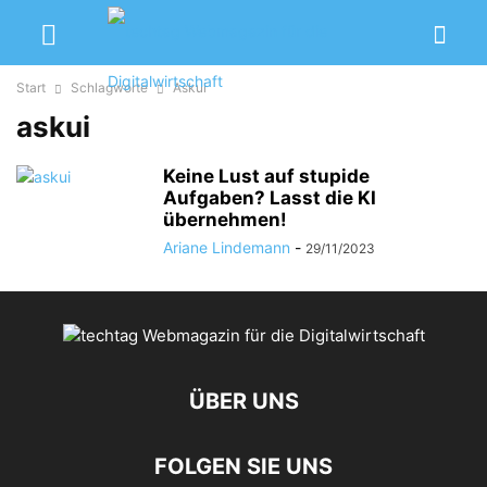
Start
Schlagworte
Askui
askui
Keine Lust auf stupide
Aufgaben? Lasst die KI
übernehmen!
Ariane Lindemann
-
29/11/2023
ÜBER UNS
FOLGEN SIE UNS