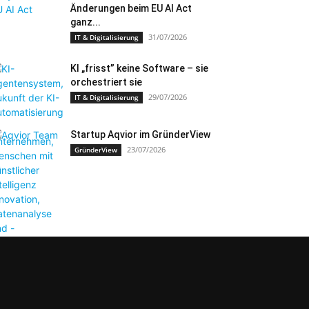
Änderungen beim EU AI Act
ganz...
31/07/2026
IT & Digitalisierung
KI „frisst” keine Software – sie
orchestriert sie
29/07/2026
IT & Digitalisierung
Startup Aqvior im GründerView
23/07/2026
GründerView