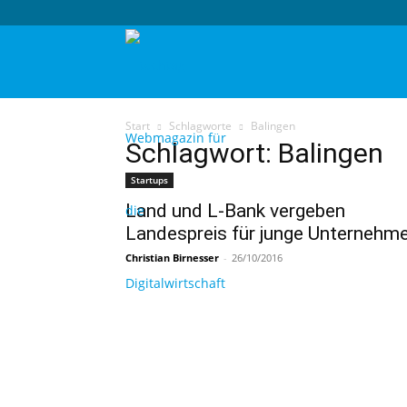
techtag
Start
Schlagworte
Balingen
Schlagwort: Balingen
Startups
Land und L-Bank vergeben
Landespreis für junge Unternehm
Christian Birnesser
-
26/10/2016