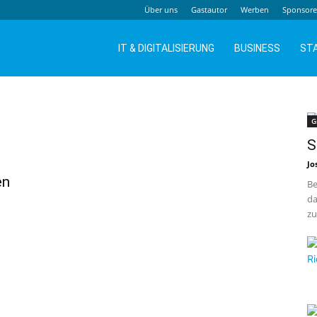
Über uns
Gastautor
Werben
Sponsor
IT & DIGITALISIERUNG
BUSINESS
ST
G
S
Jo
en
Be
da
zu