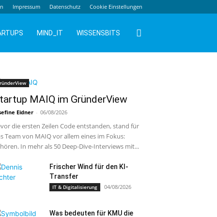
en
Impressum
Datenschutz
Cookie Einstellungen
ARTUPS
MIND_IT
WISSENSBITS
ründerView
tartup MAIQ im GründerView
sefine Eidner
-
06/08/2026
vor die ersten Zeilen Code entstanden, stand für
s Team von MAIQ vor allem eines im Fokus:
hören. In mehr als 50 Deep-Dive-Interviews mit...
Frischer Wind für den KI-
Transfer
04/08/2026
IT & Digitalisierung
Was bedeuten für KMU die