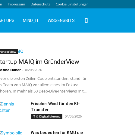
en
Impressum
Datenschutz
Cookie Einstellungen
ARTUPS
MIND_IT
WISSENSBITS
ründerView
tartup MAIQ im GründerView
sefine Eidner
-
06/08/2026
vor die ersten Zeilen Code entstanden, stand für
s Team von MAIQ vor allem eines im Fokus:
hören. In mehr als 50 Deep-Dive-Interviews mit...
Frischer Wind für den KI-
Transfer
04/08/2026
IT & Digitalisierung
Was bedeuten für KMU die