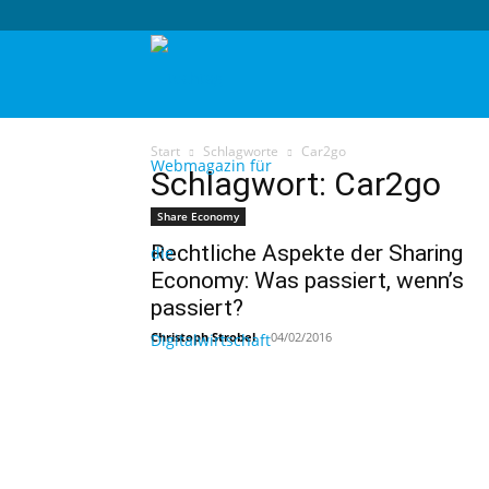
techtag
Start
Schlagworte
Car2go
Schlagwort: Car2go
Share Economy
Rechtliche Aspekte der Sharing
Economy: Was passiert, wenn’s
passiert?
Christoph Strobel
-
04/02/2016