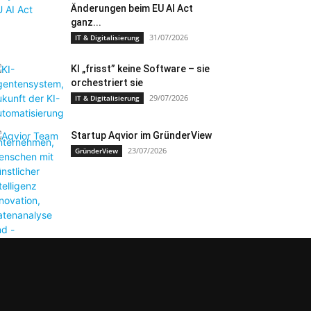
Änderungen beim EU AI Act
ganz...
31/07/2026
IT & Digitalisierung
KI „frisst” keine Software – sie
orchestriert sie
29/07/2026
IT & Digitalisierung
Startup Aqvior im GründerView
23/07/2026
GründerView