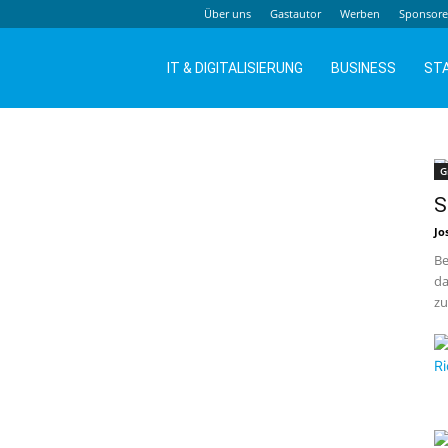
Über uns
Gastautor
Werben
Sponsor
IT & DIGITALISIERUNG
BUSINESS
ST
G
S
Jo
Be
da
zu