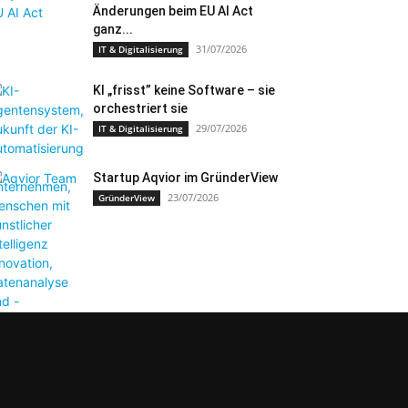
Änderungen beim EU AI Act
ganz...
31/07/2026
IT & Digitalisierung
KI „frisst” keine Software – sie
orchestriert sie
29/07/2026
IT & Digitalisierung
Startup Aqvior im GründerView
23/07/2026
GründerView