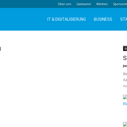
Über uns
Gastautor
Werben
Sponsor
IT & DIGITALISIERUNG
BUSINESS
ST
n
G
S
Jo
Be
da
zu