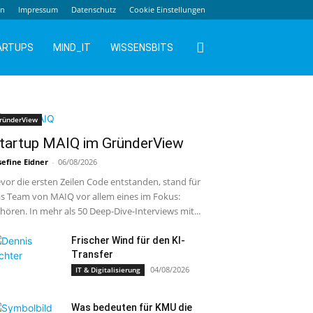
en
Impressum
Datenschutz
Cookie Einstellungen
ARTUPS
MIND_IT
WISSENSBITS
ründerView
tartup MAIQ im GründerView
sefine Eidner
-
06/08/2026
vor die ersten Zeilen Code entstanden, stand für
s Team von MAIQ vor allem eines im Fokus:
hören. In mehr als 50 Deep-Dive-Interviews mit...
Frischer Wind für den KI-
Transfer
04/08/2026
IT & Digitalisierung
Was bedeuten für KMU die