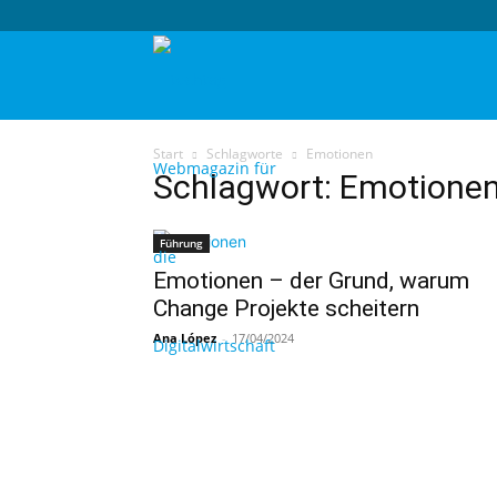
techtag
Start
Schlagworte
Emotionen
Schlagwort: Emotione
Führung
Emotionen – der Grund, warum
Change Projekte scheitern
Ana López
-
17/04/2024