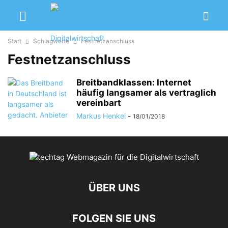
Start
Schlagworte
Festnetzanschluss
Festnetzanschluss
Breitbandklassen: Internet
häufig langsamer als vertraglich
vereinbart
Markus Henkel
-
18/01/2018
ÜBER UNS
FOLGEN SIE UNS