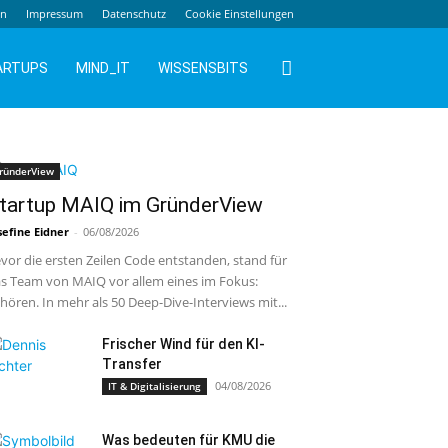
en
Impressum
Datenschutz
Cookie Einstellungen
ARTUPS
MIND_IT
WISSENSBITS
ründerView
tartup MAIQ im GründerView
sefine Eidner
-
06/08/2026
vor die ersten Zeilen Code entstanden, stand für
s Team von MAIQ vor allem eines im Fokus:
hören. In mehr als 50 Deep-Dive-Interviews mit...
Frischer Wind für den KI-
Transfer
04/08/2026
IT & Digitalisierung
Was bedeuten für KMU die