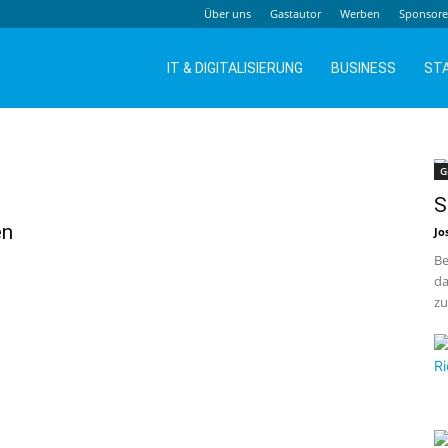
Über uns
Gastautor
Werben
Sponsor
IT & DIGITALISIERUNG
BUSINESS
ST
G
S
en
Jo
Be
da
zu