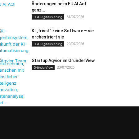
Änderungen beim EU AI Act
ganz...
31/07/2026
IT & Digitalisierung
KI „frisst” keine Software – sie
orchestriert sie
29/07/2026
IT & Digitalisierung
Startup Aqvior im GründerView
23/07/2026
GründerView