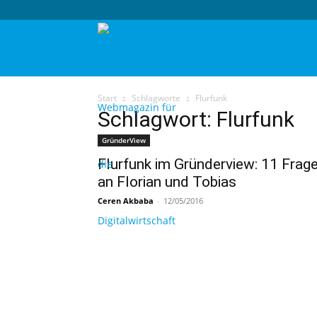
techtag
Start
Schlagworte
Flurfunk
Schlagwort: Flurfunk
GründerView
Flurfunk im Gründerview: 11 Frag
an Florian und Tobias
Ceren Akbaba
-
12/05/2016