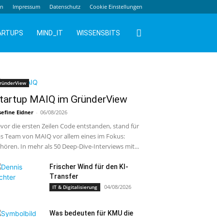
en
Impressum
Datenschutz
Cookie Einstellungen
ARTUPS
MIND_IT
WISSENSBITS
ründerView
tartup MAIQ im GründerView
sefine Eidner
-
06/08/2026
vor die ersten Zeilen Code entstanden, stand für
s Team von MAIQ vor allem eines im Fokus:
hören. In mehr als 50 Deep-Dive-Interviews mit...
Frischer Wind für den KI-
Transfer
04/08/2026
IT & Digitalisierung
Was bedeuten für KMU die