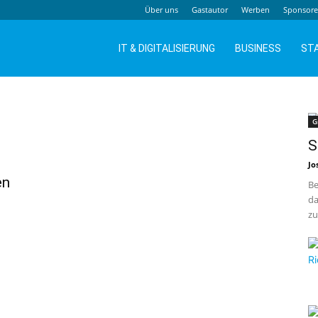
Über uns
Gastautor
Werben
Sponsor
IT & DIGITALISIERUNG
BUSINESS
ST
G
S
Jo
en
Be
da
zu