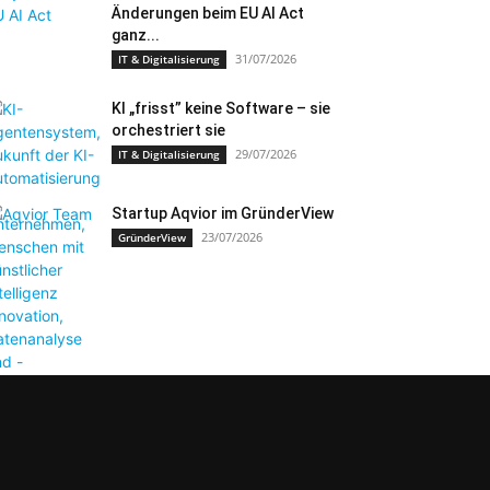
Änderungen beim EU AI Act
ganz...
31/07/2026
IT & Digitalisierung
KI „frisst” keine Software – sie
orchestriert sie
29/07/2026
IT & Digitalisierung
Startup Aqvior im GründerView
23/07/2026
GründerView