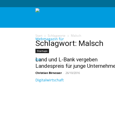
techtag
Start
Schlagworte
Malsch
Schlagwort: Malsch
Startups
Land und L-Bank vergeben
Landespreis für junge Unternehm
Christian Birnesser
-
26/10/2016