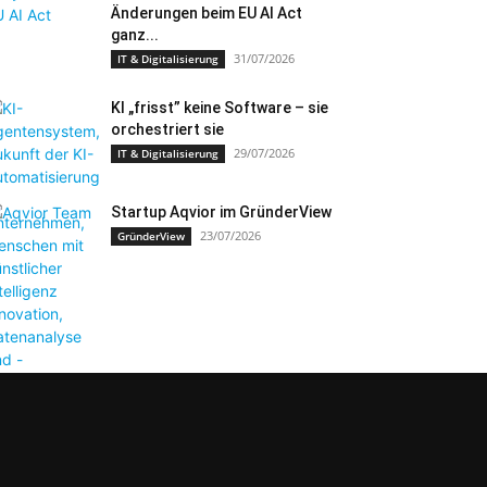
Änderungen beim EU AI Act
ganz...
31/07/2026
IT & Digitalisierung
KI „frisst” keine Software – sie
orchestriert sie
29/07/2026
IT & Digitalisierung
Startup Aqvior im GründerView
23/07/2026
GründerView