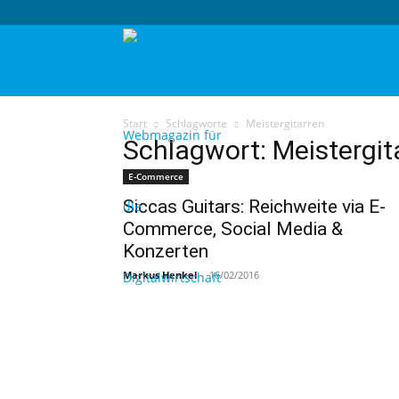
techtag
Start
Schlagworte
Meistergitarren
Schlagwort: Meistergit
E-Commerce
Siccas Guitars: Reichweite via E-
Commerce, Social Media &
Konzerten
Markus Henkel
-
16/02/2016