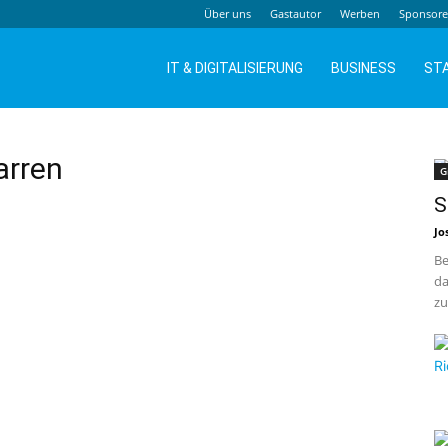
Über uns
Gastautor
Werben
Sponsor
IT & DIGITALISIERUNG
BUSINESS
ST
arren
G
S
Jo
Be
da
zu