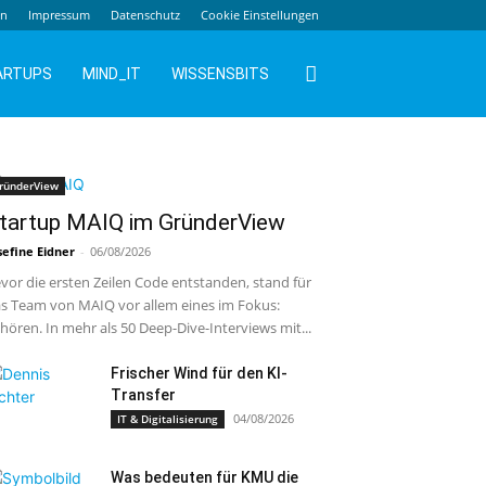
en
Impressum
Datenschutz
Cookie Einstellungen
ARTUPS
MIND_IT
WISSENSBITS
ründerView
tartup MAIQ im GründerView
sefine Eidner
-
06/08/2026
vor die ersten Zeilen Code entstanden, stand für
s Team von MAIQ vor allem eines im Fokus:
hören. In mehr als 50 Deep-Dive-Interviews mit...
Frischer Wind für den KI-
Transfer
04/08/2026
IT & Digitalisierung
Was bedeuten für KMU die