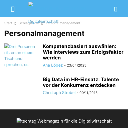
Start
Schlagworte
Personalmanagement
Personalmanagement
Kompetenzbasiert auswählen:
Wie Interviews zum Erfolgsfaktor
werden
Ana López
-
23/04/2025
Big Data im HR-Einsatz: Talente
vor der Konkurrenz entdecken
Christoph Strobel
-
09/11/2015