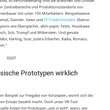
sind, so verschiedenartig sind die Branchen und Größen
len Zentralbereiche und Produktionsstandorte von
enbauer mit unter 100 Mitarbeitern. Beispielsweise
ental, Daimler, Valeo und
ZF Friedrichshafen
. Ebenso
ions wie Eberspächer, ebm-papst, Festo, Hosokawa-
sch, Sick, Trumpf und Wittenstein. Und geniale
bo, Harting, Iscar, Josera Erbacher, Kadia, Romaco,
om.”
ische Prototypen wirklich
 zum Beispiel zur Freigabe von Konzepten, womit sich die
en Einsatz bezahlt macht. Doch unser VR-Tool
tuelle Arbeit mit Prototypen „wie in echt“, wenn, wie