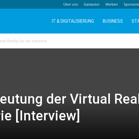
Über uns
Gastautor
Werben
Sponsor
IT & DIGITALISIERUNG
BUSINESS
ST
al Reality für die Industrie
eutung der Virtual Real
ie [Interview]