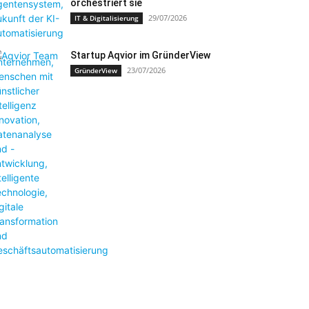
orchestriert sie
29/07/2026
IT & Digitalisierung
Startup Aqvior im GründerView
23/07/2026
GründerView