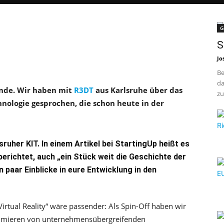
G
S
Jo
Be
da
Munde. Wir haben mit
R3DT
aus Karlsruhe über das
zu
hnologie gesprochen, die schon heute in der
sruher KIT. In einem Artikel bei StartingUp heißt es
richtet, auch „ein Stück weit die Geschichte der
n paar Einblicke in eure Entwicklung in den
Virtual Reality“ wäre passender: Als Spin-Off haben wir
ptimieren von unternehmensübergreifenden