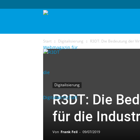
techtag
Start
Digitalisierung
R3DT: Die Bedeutung der Virtu
Digitalisierung
R3DT: Die Bed
für die Industr
Von
Frank Feil
-
09/07/2019