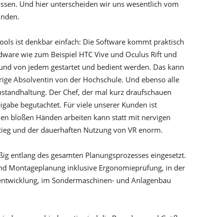
fassen. Und hier unterscheiden wir uns wesentlich vom
unden.
ols ist denkbar einfach: Die Software kommt praktisch
dware wie zum Beispiel HTC Vive und Oculus Rift und
l und von jedem gestartet und bedient werden. Das kann
hrige Absolventin von der Hochschule. Und ebenso alle
nstandhaltung. Der Chef, der mal kurz draufschauen
igabe begutachtet. Für viele unserer Kunden ist
en bloßen Händen arbeiten kann statt mit nervigen
nstieg und der dauerhaften Nutzung von VR enorm.
ßig entlang des gesamten Planungsprozesses eingesetzt.
und Montageplanung inklusive Ergonomieprüfung, in der
tentwicklung, im Sondermaschinen- und Anlagenbau