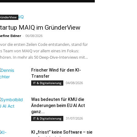
ründerView
tartup MAIQ im GründerView
sefine Eidner
-
06/08/2026
vor die ersten Zeilen Code entstanden, stand für
s Team von MAIQ vor allem eines im Fokus:
hören. In mehr als 50 Deep-Dive-Interviews mit...
Frischer Wind für den KI-
Transfer
04/08/2026
IT & Digitalisierung
Was bedeuten für KMU die
Änderungen beim EU AI Act
ganz...
31/07/2026
IT & Digitalisierung
KI „frisst” keine Software – sie