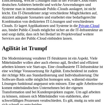
Entscheidung, welche Lösungen man in der Private-Cloud eines
deutschen Anbieters betreibt und welche Anwendungen und
Systeme man in internationale Public-Clouds auslagert, ist nicht
leicht. Ein IT-Dienstleister zeigt verschiedene Möglichkeiten auf,
skizziert adäquate Szenarien und erarbeitet eine bedarfsgerechte
Kombination von dedizierten IT-Lösungen und verschiedenen
Clouds. Er lagert Applikationen und Systeme in die
Private-Cloud
aus, bindet Public-Clouds möglichst sicher an die IT-Infrastruktur an
und sorgt dafür, dass sich bei Bedarf im Projektverlauf weitere
Services aus der Public-Cloud einbinden lassen.
Agilität ist Trumpf
Die Modernisierung veralteter IT-Strukturen ist ein Aspekt. Viele
Mittelständler wollen aber auch ebenso agil, flexibel und effizient
arbeiten können wie Start-ups. Eine cloudbasierte IT-Infrastruktur ist
eine wichtige Voraussetzung für Agilität. Entscheidend ist zudem
der richtige Mix aus Standardisierung und Individualisierung: Die
Software-Basis sollte möglichst homogen sein, während einzelne
Lösungen funktional angepasst sein müssen. Eine agile Arbeitsweise
kommt mittelständischen Unternehmen bei der eigenen
Transformation und bei Kundenprojekten zugute. Um agil arbeiten
zu können, müssen sich Mittelständler von etablierten, aber
schwerfälligen Prozessen verabschieden. Es gilt, mutig zu sein und
sich schnell zu entscheiden.