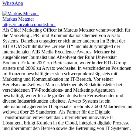
WhatsApp
Markus Metzner
https://it.arvato.com/de.html
Als Chief Marketing Officer ist Marcus Metzner verantwortlich für
die Marketing-, PR- und Kommunikationsthemen von Arvato
Systems. Daneben engagiert er sich unter anderem im Beirat der
BITKOM Schulinitiative „erlebe IT“ und als Jurymitglied der
internationalen AIB Media Excellence Awards. Metzner ist
ausgebildeter Journalist und Absolvent der Ruhr Universität
Bochum. Er kam 2001 zu Bertelsmann, wo er in der RTL Group
startete und 2006 zu Arvato wechselte. In verschiedenen Positionen
im Konzern beschäftigte er sich schwerpunktmäßig stets mit
Marketing und Kommunikation im IT-Bereich. Vor seiner
Bertelsmann-Zeit war Marcus Metzner als Redaktionsleiter bei
verschiedenen TV-Produktions- und Marketing-Agenturen
beschäftigt, wo er für alle großen deutschen Fernsehsender und
diverse Industriekunden arbeitete. Arvato Systems ist ein
international agierender IT-Spezialist mehr als 2.600 Mitarbeitern an
weltweit über 25 Standorten. Als Partner für die Digitale
Transformation entwickelt das Unternehmen innovative IT-
Lösungen, bringt Kunden in die Cloud, integriert digitale Prozesse
und übernimmt den Betrieb sowie die Betreuung von IT-Systemen.