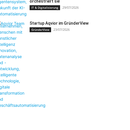
orchestriert sie
29/07/2026
IT & Digitalisierung
Startup Aqvior im GründerView
23/07/2026
GründerView