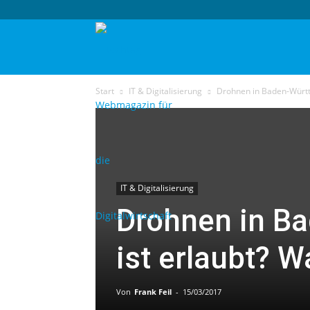
techtag
Start
IT & Digitalisierung
Drohnen in Baden-Württe
IT & Digitalisierung
Drohnen in B
ist erlaubt? W
Von
Frank Feil
-
15/03/2017