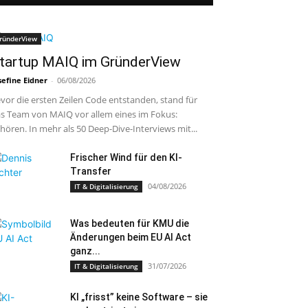
ründerView
tartup MAIQ im GründerView
sefine Eidner
-
06/08/2026
vor die ersten Zeilen Code entstanden, stand für
s Team von MAIQ vor allem eines im Fokus:
hören. In mehr als 50 Deep-Dive-Interviews mit...
Frischer Wind für den KI-
Transfer
04/08/2026
IT & Digitalisierung
Was bedeuten für KMU die
Änderungen beim EU AI Act
ganz...
31/07/2026
IT & Digitalisierung
KI „frisst” keine Software – sie