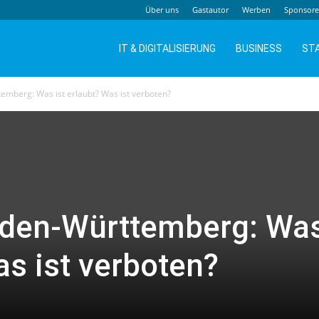
Über uns
Gastautor
Werben
Sponsor
IT & DIGITALISIERUNG
BUSINESS
ST
mberg: Was ist erlaubt? Was ist verboten?
aden-Württemberg: Wa
as ist verboten?