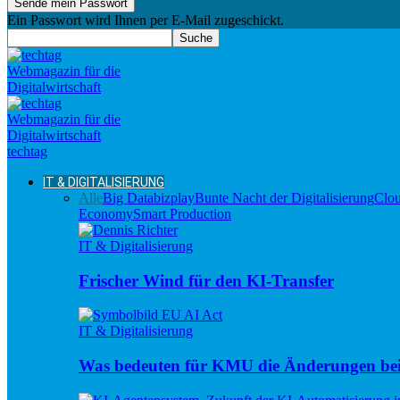
Ein Passwort wird Ihnen per E-Mail zugeschickt.
techtag
IT & DIGITALISIERUNG
Alle
Big Data
bizplay
Bunte Nacht der Digitalisierung
Clo
Economy
Smart Production
IT & Digitalisierung
Frischer Wind für den KI-Transfer
IT & Digitalisierung
Was bedeuten für KMU die Änderungen be