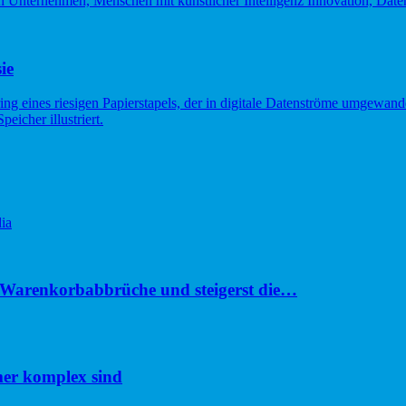
ie
ia
u Warenkorbabbrüche und steigerst die…
er komplex sind