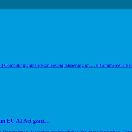
ud Computing
Digitale Pioniere
Digitalisierung im …
E-Commerce
IT-Sec
im EU AI Act ganz…