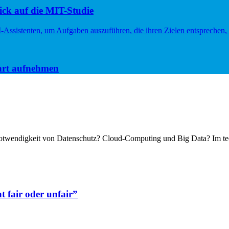
ck auf die MIT-Studie
hrt aufnehmen
otwendigkeit von Datenschutz? Cloud-Computing und Big Data? Im tec
 fair oder unfair”