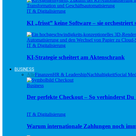
IT & Digitalisierung
KI „frisst” keine Software – sie orchestriert s
IT & Digitalisierung
KI-Strategie scheitert am Aktenschrank
BUSINESS
Alle
Finanzen
HR & Leadership
Nachhaltigkeit
Social Med
Business
Der perfekte Checkout – So verhinderst D
IT & Digitalisierung
Warum internationale Zahlungen noch imm