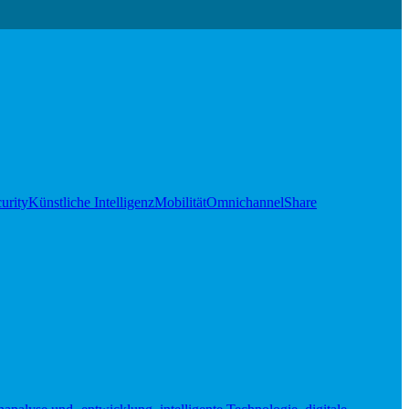
urity
Künstliche Intelligenz
Mobilität
Omnichannel
Share