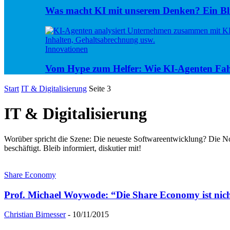
Was macht KI mit unserem Denken? Ein Bli
Innovationen
Vom Hype zum Helfer: Wie KI-Agenten Fa
Start
IT & Digitalisierung
Seite 3
IT & Digitalisierung
Worüber spricht die Szene: Die neueste Softwareentwicklung? Die N
beschäftigt. Bleib informiert, diskutier mit!
Share Economy
Prof. Michael Woywode: “Die Share Economy ist nicht
Christian Birnesser
-
10/11/2015