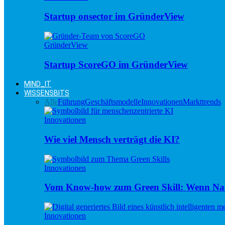
Startup onsector im GründerView
GründerView
Startup ScoreGO im GründerView
MIND_IT
WISSENSBITS
Alle
Führung
Geschäftsmodelle
Innovationen
Markttrends
Innovationen
Wie viel Mensch verträgt die KI?
Innovationen
Vom Know-how zum Green Skill: Wenn Nac
Innovationen