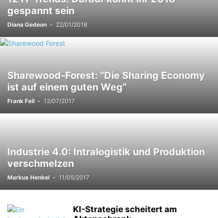
gespannt sein
Diana Gedeon
-
22/01/2018
Sharewood-Forest: “Die Sharing Economy
ist auf einem guten Weg”
Frank Feil
-
12/07/2017
Industrie 4.0: Intralogistik und Produktion
verschmelzen
Markus Henkel
-
11/05/2017
KI-Strategie scheitert am