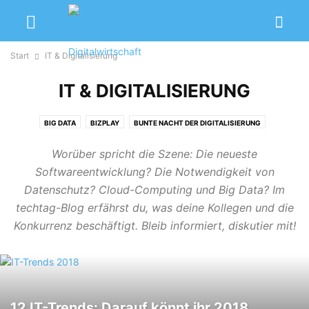
Start
IT & Digitalisierung
IT & DIGITALISIERUNG
BIG DATA
BIZPLAY
BUNTE NACHT DER DIGITALISIERUNG
CLOUD COMPUTING
DIGITALE PIONIERE
DIGITALISIERUNG IM ...
Worüber spricht die Szene: Die neueste
E-COMMERCE
IT-SECURITY
KÜNSTLICHE INTELLIGENZ
MINT
Softwareentwicklung? Die Notwendigkeit von
MOBILITÄT
OMNICHANNEL
SHARE ECONOMY
SMART PRODUCTION
Datenschutz? Cloud-Computing und Big Data? Im
techtag-Blog erfährst du, was deine Kollegen und die
Konkurrenz beschäftigt. Bleib informiert, diskutier mit!
12 IT-Trends: Darauf könnt ihr 2018