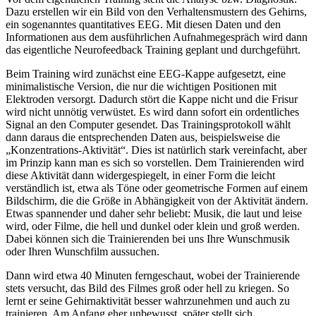
Dazu erstellen wir ein Bild von den Verhaltensmustern des Gehirns,
ein sogenanntes quantitatives EEG. Mit diesen Daten und den
Informationen aus dem ausführlichen Aufnahmegespräch wird dann
das eigentliche Neurofeedback Training geplant und durchgeführt.
Beim Training wird zunächst eine EEG-Kappe aufgesetzt, eine
minimalistische Version, die nur die wichtigen Positionen mit
Elektroden versorgt. Dadurch stört die Kappe nicht und die Frisur
wird nicht unnötig verwüstet. Es wird dann sofort ein ordentliches
Signal an den Computer gesendet. Das Trainingsprotokoll wählt
dann daraus die entsprechenden Daten aus, beispielsweise die
„Konzentrations-Aktivität“. Dies ist natürlich stark vereinfacht, aber
im Prinzip kann man es sich so vorstellen. Dem Trainierenden wird
diese Aktivität dann widergespiegelt, in einer Form die leicht
verständlich ist, etwa als Töne oder geometrische Formen auf einem
Bildschirm, die die Größe in Abhängigkeit von der Aktivität ändern.
Etwas spannender und daher sehr beliebt: Musik, die laut und leise
wird, oder Filme, die hell und dunkel oder klein und groß werden.
Dabei können sich die Trainierenden bei uns Ihre Wunschmusik
oder Ihren Wunschfilm aussuchen.
Dann wird etwa 40 Minuten ferngeschaut, wobei der Trainierende
stets versucht, das Bild des Filmes groß oder hell zu kriegen. So
lernt er seine Gehirnaktivität besser wahrzunehmen und auch zu
trainieren. Am Anfang eher unbewusst, später stellt sich