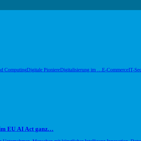
ud Computing
Digitale Pioniere
Digitalisierung im …
E-Commerce
IT-Sec
im EU AI Act ganz…