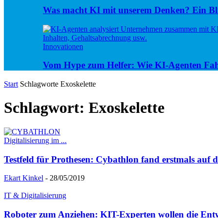
Was macht KI mit unserem Denken? Ein Bli
Innovationen
Vom Hype zum Helfer: Wie KI-Agenten Fa
Start
Schlagworte
Exoskelette
Schlagwort: Exoskelette
Digitalisierung im ...
Testfeld für Prothesen: Cybathlon fand erstmals auf
Ekart Kinkel
-
28/05/2019
IT & Digitalisierung
Roboter zum Anziehen: KIT-Experten wollen die Entw