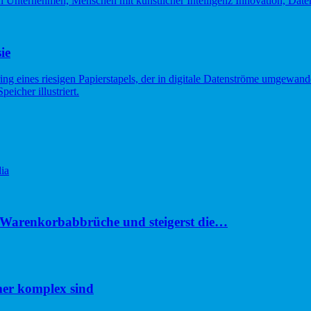
ie
ia
u Warenkorbabbrüche und steigerst die…
er komplex sind