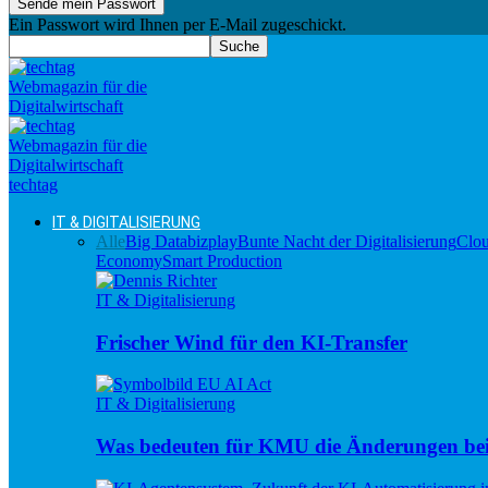
Ein Passwort wird Ihnen per E-Mail zugeschickt.
techtag
IT & DIGITALISIERUNG
Alle
Big Data
bizplay
Bunte Nacht der Digitalisierung
Clo
Economy
Smart Production
IT & Digitalisierung
Frischer Wind für den KI-Transfer
IT & Digitalisierung
Was bedeuten für KMU die Änderungen be