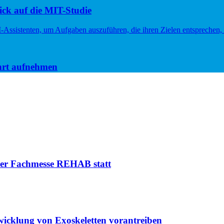
ck auf die MIT-Studie
hrt aufnehmen
 der Fachmesse REHAB statt
icklung von Exoskeletten vorantreiben