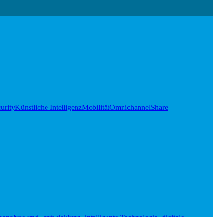
urity
Künstliche Intelligenz
Mobilität
Omnichannel
Share