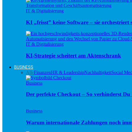
IT & Digitalisierung
KI „frisst” keine Software – sie orchestriert s
IT & Digitalisierung
KI-Strategie scheitert am Aktenschrank
BUSINESS
Alle
Finanzen
HR & Leadership
Nachhaltigkeit
Social Med
Business
Der perfekte Checkout – So verhinderst D
Business
Warum internationale Zahlungen noch imm