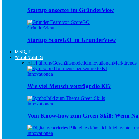
Startup onsector im GründerView
GründerView
Startup ScoreGO im GründerView
MIND_IT
WISSENSBITS
Alle
Führung
Geschäftsmodelle
Innovationen
Markttrends
Innovationen
Wie viel Mensch verträgt die KI?
Innovationen
Vom Know-how zum Green Skill: Wenn Nac
Innovationen