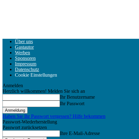
Über uns
Gastautor
Werben
Sponsoren
Impressum
Datenschutz
Cookie Einstellungen
Anmelden
Herzlich willkommen! Melden Sie sich an
Ihr Benutzername
Ihr Passwort
Haben Sie Ihr Passwort vergessen? Hilfe bekommen
Passwort-Wiederherstellung
Passwort zurücksetzen
Ihre E-Mail-Adresse