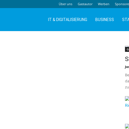
Über uns
Gastautor
Werben
Sponsor
IT & DIGITALISIERUNG
BUSINESS
ST
G
S
Jo
Be
da
zu