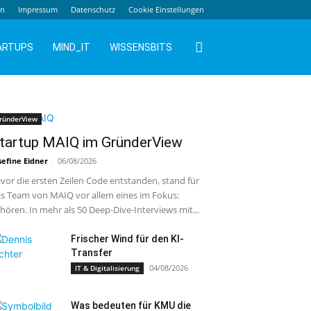
en
Impressum
Datenschutz
Cookie Einstellungen
ARTUPS
MIND_IT
WISSENSBITS
ründerView
tartup MAIQ im GründerView
sefine Eidner
-
06/08/2026
vor die ersten Zeilen Code entstanden, stand für
s Team von MAIQ vor allem eines im Fokus:
hören. In mehr als 50 Deep-Dive-Interviews mit...
Frischer Wind für den KI-
Transfer
04/08/2026
IT & Digitalisierung
Was bedeuten für KMU die