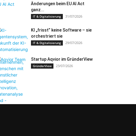
Änderungen beim EU AI Act
ganz...
31/07/2026
IT & Digitalisierung
KI „frisst” keine Software – sie
orchestriert sie
29/07/2026
IT & Digitalisierung
Startup Aqvior im GründerView
23/07/2026
GründerView