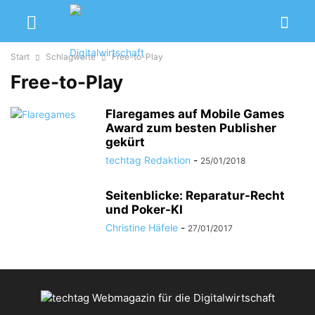
Start
Schlagworte
Free-to-Play
Free-to-Play
Flaregames auf Mobile Games
Award zum besten Publisher
gekürt
techtag Redaktion
-
25/01/2018
Seitenblicke: Reparatur-Recht
und Poker-KI
Christine Häfele
-
27/01/2017