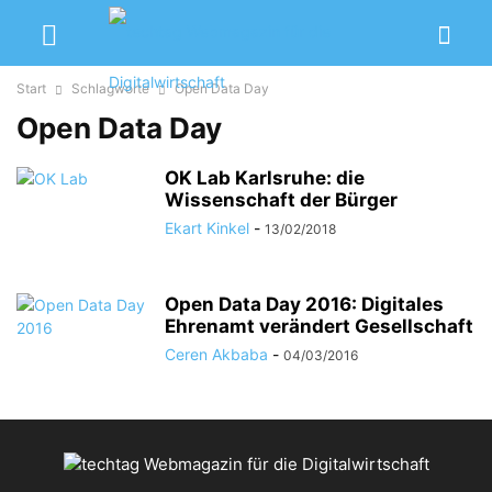
Start
Schlagworte
Open Data Day
Open Data Day
OK Lab Karlsruhe: die
Wissenschaft der Bürger
Ekart Kinkel
-
13/02/2018
Open Data Day 2016: Digitales
Ehrenamt verändert Gesellschaft
Ceren Akbaba
-
04/03/2016