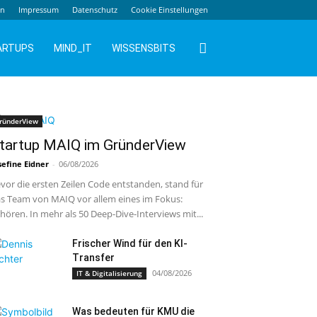
en
Impressum
Datenschutz
Cookie Einstellungen
ARTUPS
MIND_IT
WISSENSBITS
ründerView
tartup MAIQ im GründerView
sefine Eidner
-
06/08/2026
vor die ersten Zeilen Code entstanden, stand für
s Team von MAIQ vor allem eines im Fokus:
hören. In mehr als 50 Deep-Dive-Interviews mit...
Frischer Wind für den KI-
Transfer
04/08/2026
IT & Digitalisierung
Was bedeuten für KMU die