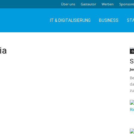
Über uns
Gastautor
Werben
Sponsor
IT & DIGITALISIERUNG
BUSINESS
ST
ia
G
S
Jo
Be
da
zu