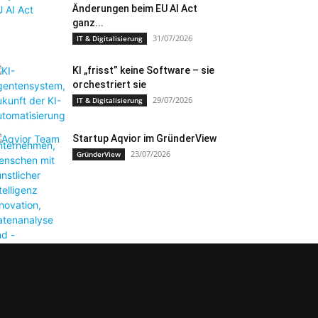
Änderungen beim EU AI Act
ganz...
31/07/2026
IT & Digitalisierung
KI „frisst” keine Software – sie
orchestriert sie
29/07/2026
IT & Digitalisierung
Startup Aqvior im GründerView
23/07/2026
GründerView