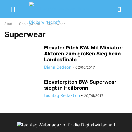
Start
Schlagworte
Superwear
Superwear
Elevator Pitch BW: Mit Miniatur-
Aktoren zum großen Sieg beim
Landesfinale
Diana Gedeon
-
02/06/2017
Elevatorpitch BW: Superwear
siegt in Heilbronn
techtag Redaktion
-
20/05/2017