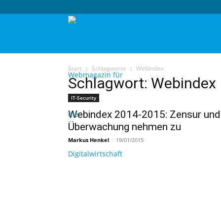
techtag
Start
Schlagworte
Webindex
Schlagwort: Webindex
IT-Security
Webindex 2014-2015: Zensur und
Überwachung nehmen zu
Markus Henkel
-
19/01/2015