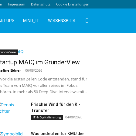
en
Impressum
Datenschutz
Cookie Einstellungen
ARTUPS
MIND_IT
WISSENSBITS
ründerView
tartup MAIQ im GründerView
sefine Eidner
-
06/08/2026
vor die ersten Zeilen Code entstanden, stand für
s Team von MAIQ vor allem eines im Fokus:
hören. In mehr als 50 Deep-Dive-Interviews mit...
Frischer Wind für den KI-
Transfer
04/08/2026
IT & Digitalisierung
Was bedeuten für KMU die