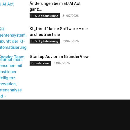
Änderungen beim EU AI Act
ganz...
31/07/2026
IT & Digitalisierung
KI „frisst” keine Software – sie
orchestriert sie
29/07/2026
IT & Digitalisierung
Startup Aqvior im GründerView
23/07/2026
GründerView