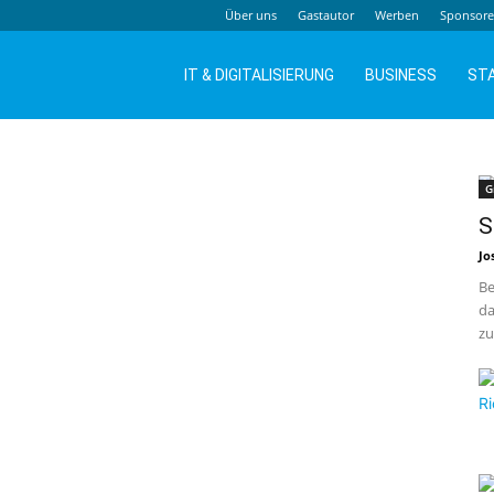
Über uns
Gastautor
Werben
Sponsor
IT & DIGITALISIERUNG
BUSINESS
ST
G
S
Jo
Be
da
zu