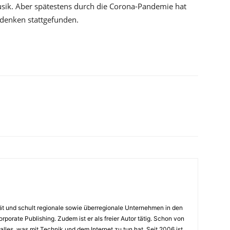
smusik. Aber spätestens durch die Corona-Pandemie hat
denken stattgefunden.
rät und schult regionale sowie überregionale Unternehmen in den
porate Publishing. Zudem ist er als freier Autor tätig. Schon von
alles, was mit Technik und dem Internet zu tun hat. Seit 2006 ist