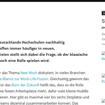
G
S
Jo
Be
da
eutschlands Hochschulen nachhaltig
zu
effen immer häufiger in neuen,
len stellt sich dabei die Frage, ob der klassische
och eine Rolle spielen wird.
er das Thema
New Work
diskutiert. In vielen Branchen
e-Blance zur Work-Life-Fusion
. Gleichzeitig gewinnt das
Für das
Büro der Zukunft
heißt das, dass es die Rolle
ne festen Arbeitsplätze mehr, dafür viele kleine Huddle
nen. Hier gibt es maximal vier bis sechs Sitzplätze und
ss Teams dezentral zusammenarbeiten können. Das