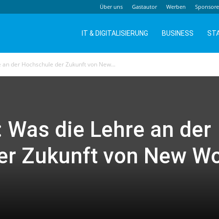
Über uns
Gastautor
Werben
Sponsor
IT & DIGITALISIERUNG
BUSINESS
ST
 an der Hochschule der Zukunft von New...
 Was die Lehre an der
er Zukunft von New W