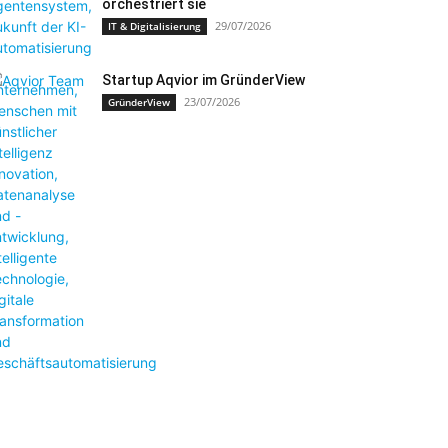
orchestriert sie
29/07/2026
IT & Digitalisierung
Startup Aqvior im GründerView
23/07/2026
GründerView