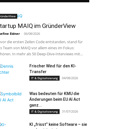
ründerView
tartup MAIQ im GründerView
sefine Eidner
-
06/08/2026
vor die ersten Zeilen Code entstanden, stand für
s Team von MAIQ vor allem eines im Fokus:
hören. In mehr als 50 Deep-Dive-Interviews mit...
Frischer Wind für den KI-
Transfer
04/08/2026
IT & Digitalisierung
Was bedeuten für KMU die
Änderungen beim EU AI Act
ganz...
31/07/2026
IT & Digitalisierung
KI „frisst” keine Software – sie