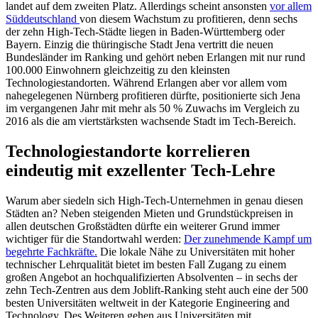
landet auf dem zweiten Platz. Allerdings scheint ansonsten
vor allem
Süddeutschland
von diesem Wachstum zu profitieren, denn sechs
der zehn High-Tech-Städte liegen in Baden-Württemberg oder
Bayern. Einzig die thüringische Stadt Jena vertritt die neuen
Bundesländer im Ranking und gehört neben Erlangen mit nur rund
100.000 Einwohnern gleichzeitig zu den kleinsten
Technologiestandorten. Während Erlangen aber vor allem vom
nahegelegenen Nürnberg profitieren dürfte, positionierte sich Jena
im vergangenen Jahr mit mehr als 50 % Zuwachs im Vergleich zu
2016 als die am viertstärksten wachsende Stadt im Tech-Bereich.
Technologiestandorte korrelieren
eindeutig mit exzellenter Tech-Lehre
Warum aber siedeln sich High-Tech-Unternehmen in genau diesen
Städten an? Neben steigenden Mieten und Grundstückpreisen in
allen deutschen Großstädten dürfte ein weiterer Grund immer
wichtiger für die Standortwahl werden:
Der zunehmende Kampf um
begehrte Fachkräfte.
Die lokale Nähe zu Universitäten mit hoher
technischer Lehrqualität bietet im besten Fall Zugang zu einem
großen Angebot an hochqualifizierten Absolventen – in sechs der
zehn Tech-Zentren aus dem Joblift-Ranking steht auch eine der 500
besten Universitäten weltweit in der Kategorie Engineering and
Technology. Des Weiteren gehen aus Universitäten mit