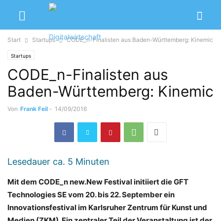
Start
Startups
CODE_n-Finalisten aus Baden-Württemberg: Kinemic
Startups
CODE_n-Finalisten aus
Baden-Württemberg: Kinemic
Von
Frank Feil
-
14/09/2016
Lesedauer ca.
5
Minuten
Mit dem CODE_n new.New Festival initiiert die GFT
Technologies SE vom 20. bis 22. September ein
Innovationsfestival im Karlsruher Zentrum für Kunst und
Medien (ZKM). Ein zentraler Teil der Veranstaltung ist der