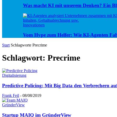
Was macht KI mit unserem Denken? Ein Bli
Innovationen
Vom Hype zum Helfer: Wie KI-Agenten Fa
Start
Schlagworte
Precrime
Schlagwort: Precrime
Digitalisierung
Predictive Policing: Mit Big Data den Verbrechern au
Frank Feil
-
08/08/2019
GründerView
Startup MAIQ im GründerView