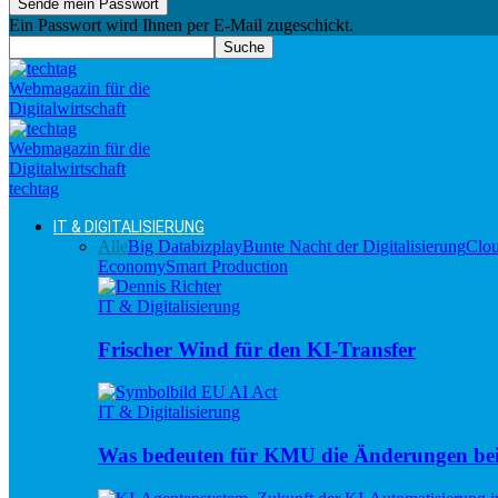
Ein Passwort wird Ihnen per E-Mail zugeschickt.
techtag
IT & DIGITALISIERUNG
Alle
Big Data
bizplay
Bunte Nacht der Digitalisierung
Clo
Economy
Smart Production
IT & Digitalisierung
Frischer Wind für den KI-Transfer
IT & Digitalisierung
Was bedeuten für KMU die Änderungen be