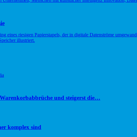
ie
ia
u Warenkorbabbrüche und steigerst die…
er komplex sind