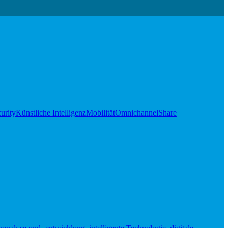
urity
Künstliche Intelligenz
Mobilität
Omnichannel
Share