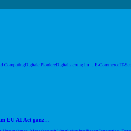
ud Computing
Digitale Pioniere
Digitalisierung im …
E-Commerce
IT-Sec
im EU AI Act ganz…