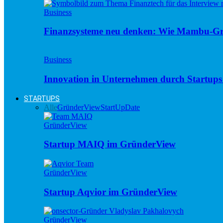
Business
Finanzsysteme neu denken: Wie Mambu-Gr
Business
Innovation in Unternehmen durch Startups 
STARTUPS
Alle
GründerView
StartUpDate
GründerView
Startup MAIQ im GründerView
GründerView
Startup Aqvior im GründerView
GründerView