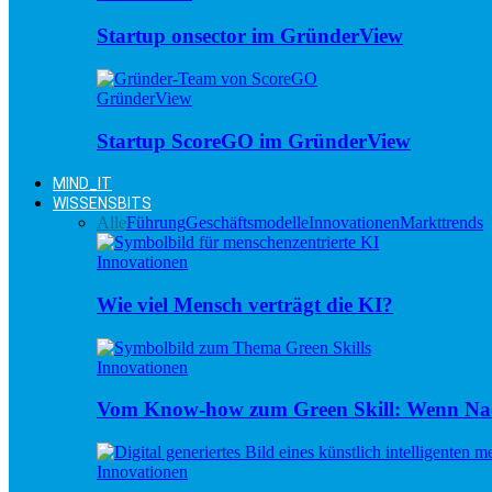
Startup onsector im GründerView
GründerView
Startup ScoreGO im GründerView
MIND_IT
WISSENSBITS
Alle
Führung
Geschäftsmodelle
Innovationen
Markttrends
Innovationen
Wie viel Mensch verträgt die KI?
Innovationen
Vom Know-how zum Green Skill: Wenn Nac
Innovationen