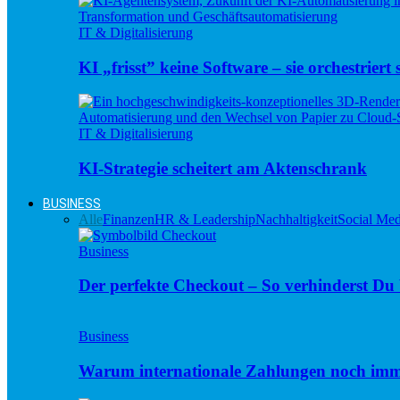
IT & Digitalisierung
KI „frisst” keine Software – sie orchestriert s
IT & Digitalisierung
KI-Strategie scheitert am Aktenschrank
BUSINESS
Alle
Finanzen
HR & Leadership
Nachhaltigkeit
Social Med
Business
Der perfekte Checkout – So verhinderst D
Business
Warum internationale Zahlungen noch imm