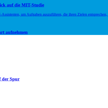
ck auf die MIT-Studie
hrt aufnehmen
f der Spur