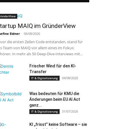
ründerView
tartup MAIQ im GründerView
sefine Eidner
-
06/08/2026
vor die ersten Zeilen Code entstanden, stand für
s Team von MAIQ vor allem eines im Fokus:
hören. In mehr als 50 Deep-Dive-Interviews mit...
Frischer Wind für den KI-
Transfer
04/08/2026
IT & Digitalisierung
Was bedeuten für KMU die
Änderungen beim EU AI Act
ganz...
31/07/2026
IT & Digitalisierung
KI „frisst” keine Software – sie