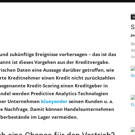
G
S
Jo
Be
da
d zukünftige Ereignisse vorhersagen – das ist das
zu
ekannt ist dieses Vorgehen aus der Kreditvergabe.
rischen Daten eine Aussage darüber getroffen, wie
ierte Kreditnehmer einen Kredit nicht zurückzahlen
 sogenannte Kredit-Scoring einen Kreditgeber in
andel werden Predictive Analytics Technologien
sruher Unternehmen
blueyonder
seinen Kunden u. a.
nde Nachfrage. Damit können Handelsunternehmen
 Überbestände im Lager vermeiden.