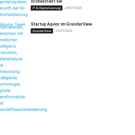
orchestriert sie
29/07/2026
IT & Digitalisierung
Startup Aqvior im GründerView
23/07/2026
GründerView