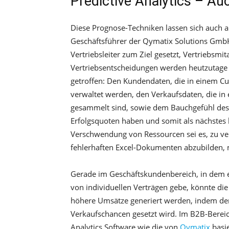
Predictive Analytics – Au
Diese Prognose-Techniken lassen sich auch a
Geschäftsführer der Qymatix Solutions GmbH
Vertriebsleiter zum Ziel gesetzt, Vertriebsmita
Vertriebsentscheidungen werden heutzutage 
getroffen: Den Kundendaten, die in einem 
verwaltet werden, den Verkaufsdaten, die i
gesammelt sind, sowie dem Bauchgefühl des 
Erfolgsquoten haben und somit als nächstes
Verschwendung von Ressourcen sei es, zu ve
fehlerhaften Excel-Dokumenten abzubilden, m
Gerade im Geschäftskundenbereich, in dem es
von individuellen Verträgen gebe, könnte die
höhere Umsätze generiert werden, indem der
Verkaufschancen gesetzt wird. Im B2B-Bereic
Analytics Software wie die von
Qymatix
basi