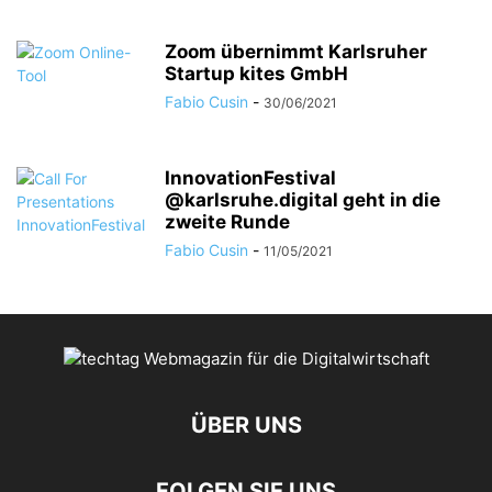
Zoom übernimmt Karlsruher
Startup kites GmbH
Fabio Cusin
-
30/06/2021
InnovationFestival
@karlsruhe.digital geht in die
zweite Runde
Fabio Cusin
-
11/05/2021
ÜBER UNS
FOLGEN SIE UNS