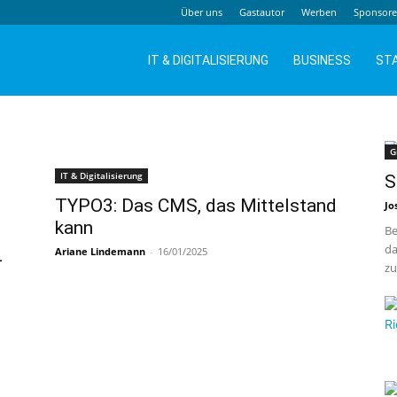
Über uns
Gastautor
Werben
Sponsor
IT & DIGITALISIERUNG
BUSINESS
ST
G
IT & Digitalisierung
S
TYPO3: Das CMS, das Mittelstand
Jo
kann
Be
da
Ariane Lindemann
-
16/01/2025
–
zu