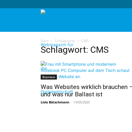
techtag
Start
Schlagworte
CMS
Schlagwort: CMS
Business
Was Websites wirklich brauchen 
und was nur Ballast ist
Livio Bätschmann
-
13/05/2025