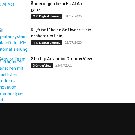
Änderungen beim EU AI Act
ganz...
31/07/2026
IT & Digitalisierung
KI „frisst” keine Software – sie
orchestriert sie
29/07/2026
IT & Digitalisierung
Startup Aqvior im GründerView
23/07/2026
GründerView