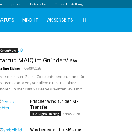
en
Impressum
Datenschutz
Cookie Einstellungen
ARTUPS
MIND_IT
WISSENSBITS
ründerView
tartup MAIQ im GründerView
sefine Eidner
-
06/08/2026
vor die ersten Zeilen Code entstanden, stand für
s Team von MAIQ vor allem eines im Fokus:
hören. In mehr als 50 Deep-Dive-Interviews mit...
Frischer Wind für den KI-
Transfer
04/08/2026
IT & Digitalisierung
Was bedeuten für KMU die