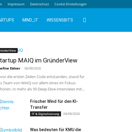
en
Impressum
Datenschutz
Cookie Einstellungen
ARTUPS
MIND_IT
WISSENSBITS
ründerView
tartup MAIQ im GründerView
sefine Eidner
-
06/08/2026
vor die ersten Zeilen Code entstanden, stand für
s Team von MAIQ vor allem eines im Fokus:
hören. In mehr als 50 Deep-Dive-Interviews mit...
Frischer Wind für den KI-
Transfer
04/08/2026
IT & Digitalisierung
Was bedeuten für KMU die