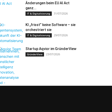
Änderungen beim EU AI Act
ganz...
31/07/2026
IT & Digitalisierung
KI „frisst” keine Software – sie
orchestriert sie
29/07/2026
IT & Digitalisierung
Startup Aqvior im GründerView
23/07/2026
GründerView