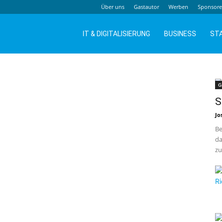
Über uns
Gastautor
Werben
Sponsor
IT & DIGITALISIERUNG
BUSINESS
ST
G
S
Jo
Be
da
zu