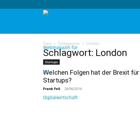
techtag
Start
Schlagworte
London
Schlagwort: London
Startups
Welchen Folgen hat der Brexit für
Startups?
Frank Feil
-
28/06/2016