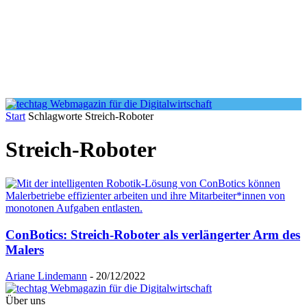
Start
Schlagworte
Streich-Roboter
Streich-Roboter
ConBotics: Streich-Roboter als verlängerter Arm des
Malers
Ariane Lindemann
-
20/12/2022
Über uns