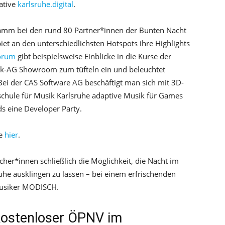
iative
karlsruhe.digital
.
ramm bei den rund 80 Partner*innen der Bunten Nacht
iet an den unterschiedlichsten Hotspots ihre Highlights
orum
gibt beispielsweise Einblicke in die Kurse der
ik-AG Showroom zum tüfteln ein und beleuchtet
Bei der CAS Software AG beschäftigt man sich mit 3D-
schule für Musik Karlsruhe adaptive Musik für Games
nds eine Developer Party.
te
hier
.
er*innen schließlich die Möglichkeit, die Nacht im
he ausklingen zu lassen – bei einem erfrischenden
Musiker MODISCH.
 kostenloser ÖPNV im