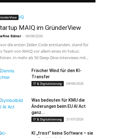
ründerView
tartup MAIQ im GründerView
sefine Eidner
-
06/08/2026
vor die ersten Zeilen Code entstanden, stand für
s Team von MAIQ vor allem eines im Fokus:
hören. In mehr als 50 Deep-Dive-Interviews mit...
Frischer Wind für den KI-
Transfer
04/08/2026
IT & Digitalisierung
Was bedeuten für KMU die
Änderungen beim EU AI Act
ganz...
31/07/2026
IT & Digitalisierung
KI „frisst” keine Software – sie