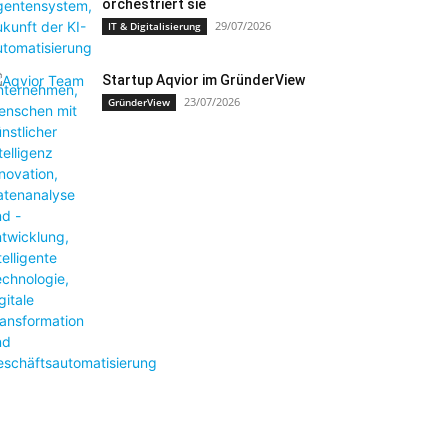
orchestriert sie
29/07/2026
IT & Digitalisierung
Startup Aqvior im GründerView
23/07/2026
GründerView