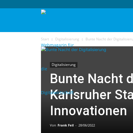
techtag
Start
Digitalisierung
Bunte Nacht der Digitalisieru
Digitalisierung
Bunte Nacht de
Karlsruher Sta
Innovationen
Von
Frank Feil
-
28/06/2022