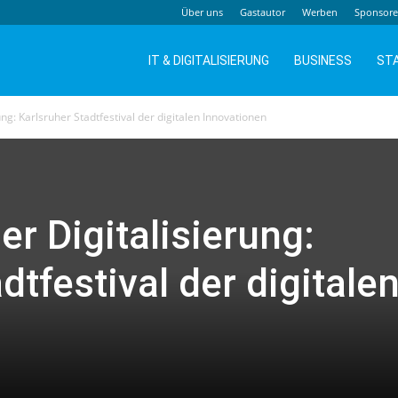
Über uns
Gastautor
Werben
Sponsor
IT & DIGITALISIERUNG
BUSINESS
ST
ng: Karlsruher Stadtfestival der digitalen Innovationen
r Digitalisierung:
dtfestival der digitale