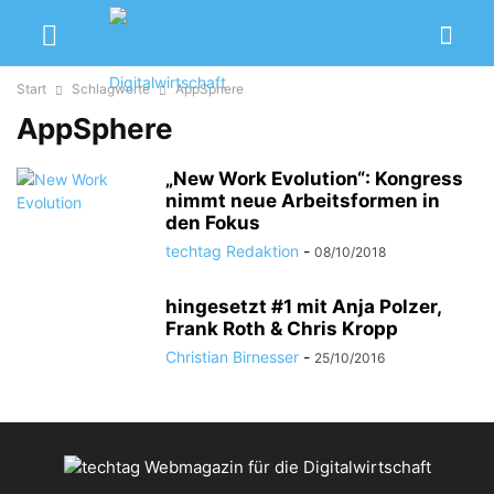
Start
Schlagworte
AppSphere
AppSphere
„New Work Evolution“: Kongress
nimmt neue Arbeitsformen in
den Fokus
techtag Redaktion
-
08/10/2018
hingesetzt #1 mit Anja Polzer,
Frank Roth & Chris Kropp
Christian Birnesser
-
25/10/2016